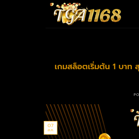
ข้าม
ไป
ยัง
เนื้อหา
เกมสล็อตเริ่มต้น 1 บาท 
PO
07
ส.ค.