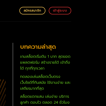
สมัครสมาชิก
เข้าสู่ระบบ
บทความล่าสุด
เกมสล็อตเริ่มต้น 1 บาท สุดยอด
แพลตฟอร์ม สร้างรายได้ เข้าถึง
ได้ ทุกที่ทุกเวลา
ทดลองเล่นสล็อตเว็บตรง
เว็บไซต์ที่ทันสมัย ใช้งานง่าย และ
เสถียรมากที่สุด
สล็อตแตกแสน เล่นง่าย บริการ
ลูกค้า ตอบไว ตลอด 24 ชั่วโมง