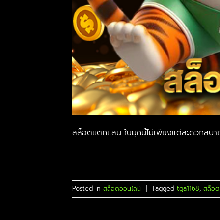
สล็อตแตกแสน ในยุคนี้ไม่เพียงแต่สะดวกสบาย 
Posted in
สล็อตออนไลน์
|
Tagged
tga1168
,
สล็อตถ