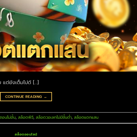
แต่ยังเต็มไปด้ […]
CONTINUE READING
→
อนไม่อั้น
,
สล็อตพีจี
,
สล็อตวอเลทไม่มีขั้นต่ำ
,
สล็อตแตกแสน
สล็อตออนไลน์