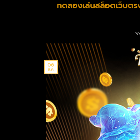
ทดลองเล่นสล็อตเว็บตรง เ
PO
06
ส.ค.