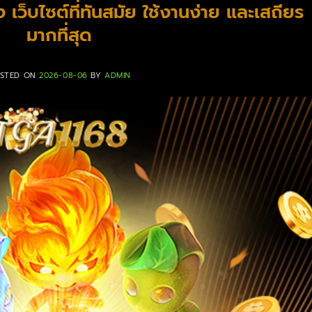
ว็บไซต์ที่ทันสมัย ใช้งานง่าย และเสถียร
มากที่สุด
STED ON
2026-08-06
BY
ADMIN