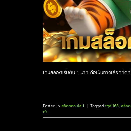
เกมสล็อตเริ่มต้น 1 บาท ถือเป็นทางเลือกที่ดีที
Posted in
สล็อตออนไลน์
|
Tagged
tga1168
,
สล็อต
ต่ำ