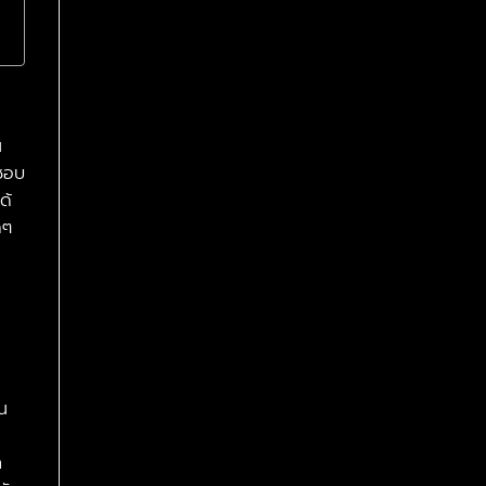
น
่ชอบ
ด้
ดๆ
ใน
ค