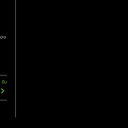
บรอง
 รับ