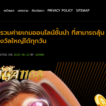
หน้าแรก
บทความ
ติดต่อเรา
PRIVACY POLICY
SITEMAP
รวมค่ายเกมออนไลน์ชั้นนำ ที่สามารถลุ้น
งวัลใหญ่ได้ทุกวัน
OSTED ON
2025-06-23
BY
ADMIN