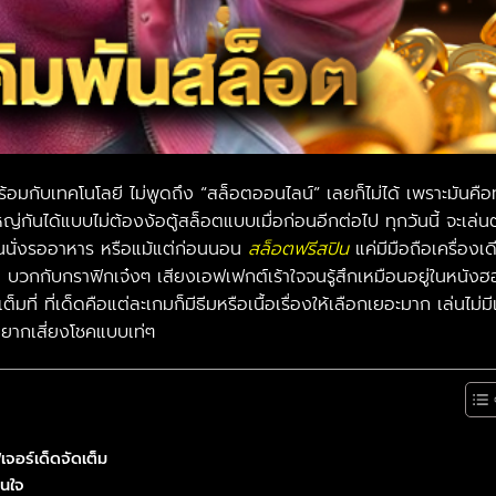
ร้อมกับเทคโนโลยี ไม่พูดถึง “สล็อตออนไลน์” เลยก็ไม่ได้ เพราะมันคื
หญ่กันได้แบบไม่ต้องง้อตู้สล็อตแบบเมื่อก่อนอีกต่อไป ทุกวันนี้ จะเล่
ตอนนั่งรออาหาร หรือแม้แต่ก่อนนอน
สล็อตฟรีสปิน
แค่มีมือถือเครื่องเ
ี่ บวกกับกราฟิกเจ๋งๆ เสียงเอฟเฟกต์เร้าใจจนรู้สึกเหมือนอยู่ในหนัง
ที่ ที่เด็ดคือแต่ละเกมก็มีธีมหรือเนื้อเรื่องให้เลือกเยอะมาก เล่นไม่มีเ
่อยากเสี่ยงโชคแบบเท่ๆ
จอร์เด็ดจัดเต็ม
่นใจ