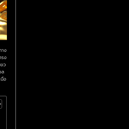
อทาง
นตรง
ดียว
ฮอล
บื่อ