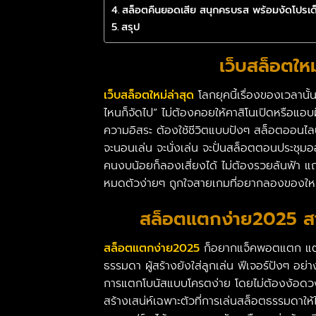
สล็อตคืนยอดเสีย สนุกครบรส พร้อมงัดโปรเด็ดท
สรุป
เว็บสล็อตใหม
เว็บสล็อตใหม่ล่าสุด
โลกยุคนี้เรื่องของเวลา
ไหนก็จัดไป” ไม่ต้องคอยให้คาสิโนเปิดหรือแอบฝั
ความอิสระ ต้องใช้ชีวิตแบบปังๆ สล็อตออนไลน์ตร
จะนอนเล่น จะนั่งเล่น จะปั่นสล็อตตอนประชุมออ
คนงบน้อยก็ลองเสี่ยงได้ ไม่ต้องรวยล้นฟ้า 
หมดตัวง่ายๆ ถูกใจสายเกมที่อยากลองของใหม่แน
สล็อตแตกง่าย2025 สาย
สล็อตแตกง่าย2025
ก็อยากแจ็คพอตแตก แต่สล็
ธรรมดา ผู้สร้างยังใส่ลูกเล่น ฟีเจอร์ปังๆ อย่
การแตกโบนัสแบบโครตง่าย โดยไม่ต้องง้อดวงอย
สร้างเสน่ห์เฉพาะตัวที่การเล่นสล็อตธรรมดาให้ไ