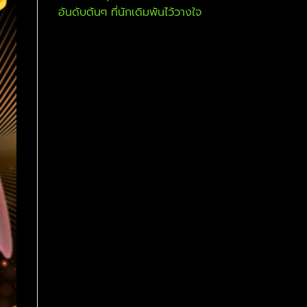
อันดับต้นๆ ที่นักเดิมพันไว้วางใจ