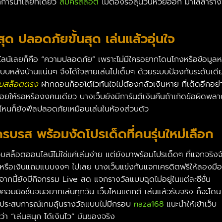
ีการ์นาเลยทีเดียว
สมัครสล็อต
ไม่ต้องรอลุ้นวันหวยออก มาไล่ล่าราง
สุด ปลอดภัยขั้นสุด เล่นแล้วอุ่นใจ
น์เลยก็คือ “ความปลอดภัย” เพราะไม่มีใครอยากโดนโกงหรือข้อมูลห
ะบบหลังบ้านแน่นๆ จึงได้ใจสายเล่นไปเต็มๆ ด้วยระบบป้องกันระดับเดี
็บสล็อตตรง
ฝากถอนก็ออโต้ไวทันใจไม่ต้องกลัวเงินหาย ที่เด็ดอีกอย่
อยให้รอหรืองงคนเดียว บางเว็บยังมีการันตีเงินคืนถ้าเกิดข้อผิดพล
ค่ไหนก็ยังฟีลปลอดภัยเหมือนเล่นในห้องส่วนตัว
บรส พร้อมงัดโปรเด็ดที่คนรุ่นใหม่เลือก
็บสล็อตออนไลน์ไม่ใช่แค่เล่นง่าย แต่ยังมาพร้อมโปรเด็ดๆ ที่แจกจริงจ
ปินหรือเงินแถมแบบงงๆ ไปเลย บางเว็บแข่งกันแจกเครดิตฟรีให้ลองมือ
ากนี้ยังมีกิจกรรม Live สด แจกรางวัลแบบฉุดไม่อยู่ในแต่ละซีซั่น
บคอมมิชชั่นจนอยากเล่นทุกวัน เว็บไหนแตกดี เล่นแล้วรับจริง ก็จะโดน
ัสประสบการณ์เกมลุ้นรางวัลแบบไม่มีกรอบ
naza168
แนะนำให้เข้าเว็บ
ว่า “เล่นสนุก ได้เงินไว” มันของจริง