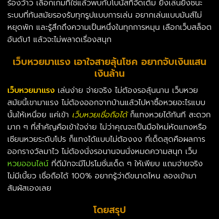
ร้องว้าว เลือกเกมที่ใช่แล้วพบกับโบนัสที่จัดเต็ม ยิ่งเล่นยิ่งชนะ
ระบบที่ทันสมัยรองรับทุกรูปแบบการเล่น อยากเล่นแบบมันส์ไม่
หยุดพัก และรู้สึกถึงความเป็นหนึ่งในทุกการหมุน เลือกเว็บสล็อต
อันดับ1 แล้วจะไม่พลาดเรื่องสนุก
เว็บหวยมาแรง เอาใจสายลุ้นโชค อยากจับเงินแสน
เงินล้าน
เว็บหวยมาแรง
เล่นง่าย จ่ายจริง ไม่ต้องรอลุ้นนาน เว็บหวย
สมัยนี้เขามาแรง ไม่ต้องออกจากบ้านแล้วไปหาซื้อหวยอะไรแบบ
นั้นให้เหนื่อย แค่เข้า
เว็บหวยเชื่อถือได้
ก็แทงหวยได้ทันที สะดวก
มาก ๆ ที่สำคัญคือเข้าใจง่าย ไม่ว่าคุณจะเป็นมือใหม่หัดแทงหรือ
เซียนหวยระดับโปร ก็แทงได้แบบไม่ต้องงง ที่เด็ดสุดคือผลการ
ออกรางวัลมาไว ไม่ต้องนั่งรอนานจนนั่งหมดความสนุก เว็บ
หวยออนไลน์
ที่ดีมักจะมีโปรโมชั่นเด็ด ๆ ให้เพียบ แถมจ่ายจริง
ไม่มีเบี้ยว เชื่อถือได้ 100% อยากรู้ว่าดีขนาดไหน ลองเข้ามา
สัมผัสเองเลย
โดยสรุป