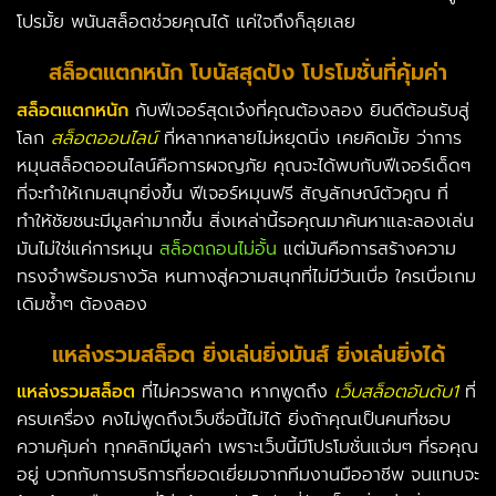
โปรมั้ย พนันสล็อตช่วยคุณได้ แค่ใจถึงก็ลุยเลย
สล็อตแตกหนัก โบนัสสุดปัง โปรโมชั่นที่คุ้มค่า
สล็อตแตกหนัก
กับฟีเจอร์สุดเจ๋งที่คุณต้องลอง ยินดีต้อนรับสู่
โลก
สล็อตออนไลน์
ที่หลากหลายไม่หยุดนิ่ง เคยคิดมั้ย ว่าการ
หมุนสล็อตออนไลน์คือการผจญภัย คุณจะได้พบกับฟีเจอร์เด็ดๆ
ที่จะทำให้เกมสนุกยิ่งขึ้น ฟีเจอร์หมุนฟรี สัญลักษณ์ตัวคูณ ที่
ทำให้ชัยชนะมีมูลค่ามากขึ้น สิ่งเหล่านี้รอคุณมาค้นหาและลองเล่น
มันไม่ใช่แค่การหมุน
สล็อตถอนไม่อั้น
แต่มันคือการสร้างความ
ทรงจำพร้อมรางวัล หนทางสู่ความสนุกที่ไม่มีวันเบื่อ ใครเบื่อเกม
เดิมซ้ำๆ ต้องลอง
แหล่งรวมสล็อต ยิ่งเล่นยิ่งมันส์ ยิ่งเล่นยิ่งได้
แหล่งรวมสล็อต
ที่ไม่ควรพลาด หากพูดถึง
เว็บสล็อตอันดับ1
ที่
ครบเครื่อง คงไม่พูดถึงเว็บชื่อนี้ไม่ได้ ยิ่งถ้าคุณเป็นคนที่ชอบ
ความคุ้มค่า ทุกคลิกมีมูลค่า เพราะเว็บนี้มีโปรโมชั่นแจ่มๆ ที่รอคุณ
อยู่ บวกกับการบริการที่ยอดเยี่ยมจากทีมงานมืออาชีพ จนแทบจะ