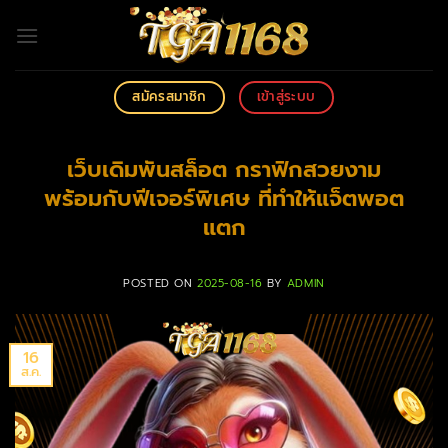
ข้าม
ไป
ยัง
เนื้อหา
สมัครสมาชิก
เข้าสู่ระบบ
เว็บเดิมพันสล็อต กราฟิกสวยงาม
พร้อมกับฟีเจอร์พิเศษ ที่ทำให้แจ็ตพอต
แตก
POSTED ON
2025-08-16
BY
ADMIN
16
ส.ค.