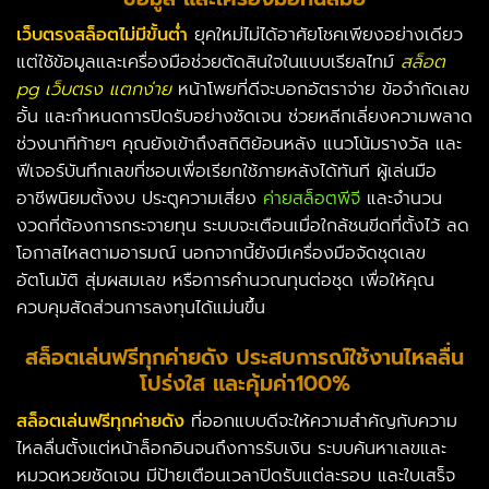
เว็บตรงสล็อตไม่มีขั้นต่ำ
ยุคใหม่ไม่ได้อาศัยโชคเพียงอย่างเดียว
แต่ใช้ข้อมูลและเครื่องมือช่วยตัดสินใจในแบบเรียลไทม์
สล็อต
pg เว็บตรง แตกง่าย
หน้าโพยที่ดีจะบอกอัตราจ่าย ข้อจำกัดเลข
อั้น และกำหนดการปิดรับอย่างชัดเจน ช่วยหลีกเลี่ยงความพลาด
ช่วงนาทีท้ายๆ คุณยังเข้าถึงสถิติย้อนหลัง แนวโน้มรางวัล และ
ฟีเจอร์บันทึกเลขที่ชอบเพื่อเรียกใช้ภายหลังได้ทันที ผู้เล่นมือ
อาชีพนิยมตั้งงบ ประตูความเสี่ยง
ค่ายสล็อตพีจี
และจำนวน
งวดที่ต้องการกระจายทุน ระบบจะเตือนเมื่อใกล้ชนขีดที่ตั้งไว้ ลด
โอกาสไหลตามอารมณ์ นอกจากนี้ยังมีเครื่องมือจัดชุดเลข
อัตโนมัติ สุ่มผสมเลข หรือการคำนวณทุนต่อชุด เพื่อให้คุณ
ควบคุมสัดส่วนการลงทุนได้แม่นขึ้น
สล็อตเล่นฟรีทุกค่ายดัง
ประสบการณ์ใช้งานไหลลื่น
โปร่งใส และคุ้มค่า100%
สล็อตเล่นฟรีทุกค่ายดัง
ที่ออกแบบดีจะให้ความสำคัญกับความ
ไหลลื่นตั้งแต่หน้าล็อกอินจนถึงการรับเงิน ระบบค้นหาเลขและ
หมวดหวยชัดเจน มีป้ายเตือนเวลาปิดรับแต่ละรอบ และใบเสร็จ