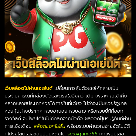
เว็บสล็อตไม่ผ่านเอเย่นต์
เปลี่ยนการลุ้นตัวเลขให้กลายเป็น
ประสบการณ์ที่คล่องตัวและตรงใจยิ่งกว่าเดิม เพราะคุณเข้าถึง
หลากหลายประเภทหวยได้ภายในที่เดียว ไม่ว่าจะเป็นหวยรัฐบาล
หวยหุ้นต่างประเทศ หวยฮานอย หวยลาว หรือหวยยี่กีที่ออก
รางวัลถี่ จบโพยได้ในไม่กี่คลิกจากมือถือ ผลออกปุ๊บรับรู้ทันทีผ่าน
การแจ้งเตือน
สล็อตแจกไม่อั้น
พร้อมระบบคำนวณจ่ายอัตโนมัติ
ที่โปร่งใสตรวจสอบย้อนหลังได้
sexygame66
ทุกโพยมีเลข