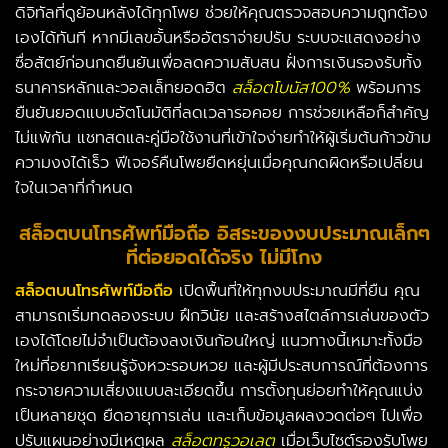
ดิจิทัลที่ดูย้อนหลังได้ทุกโพย ช่วยให้คุณตรวจสอบความถูกต้อง
เองได้ทันที หากมีเลขอั้นหรืออัตราจ่ายปรับ ระบบจะแสดงอย่าง
ซื่อสัตย์ก่อนกดยืนยันเพื่อลดความสับสน ฝั่งการเงินรองรับทั้ง
ธนาคารหลักและวอลเล็ทยอดฮิต
สล็อตโบนัส100%
พร้อมการ
ยืนยันยอดแบบอัตโนมัติที่ลดเวลารอคอย การช่วยเหลือก็สำคัญ
ไม่แพ้กัน แชทสดและคู่มือใช้งานที่เข้าใจง่ายทำให้ผู้เริ่มต้นก้าวข้าม
ความงงได้เร็ว ฟีเจอร์คืนโพยยืดหยุ่นเมื่อคุณกดผิดหรือเปลี่ยน
ใจในเวลาที่กำหนด
สล็อตบนโทรศัพท์มือถือ
อิสระของงบประมาณเล็กๆ
ที่ต่อยอดได้จริง ไม่มีโกง
สล็อตบนโทรศัพท์มือถือ
เปิดพื้นที่ให้ทุกงบประมาณมีที่ยืน คุณ
สามารถเริ่มทดลองระบบ ฝึกวินัย และสร้างสไตล์การเล่นของตัว
เองได้โดยไม่จำเป็นต้องลงเงินก้อนใหญ่ แนวทางนี้เหมาะทั้งมือ
ใหม่ที่อยากเรียนรู้จังหวะรอบหวย และผู้มีประสบการณ์ที่ต้องการ
กระจายความเสี่ยงแบบละเอียดขึ้น การตั้งทุนย่อยทำให้คุณแบ่ง
เป็นหลายชุด ยืดอายุการเล่น และเก็บข้อมูลผลงวดต่อๆ ไปเพื่อ
ปรับแผนอย่างมีเหตุผล
สล็อตทรูวอเลต
เมื่อเว็บไซต์รองรับโพย