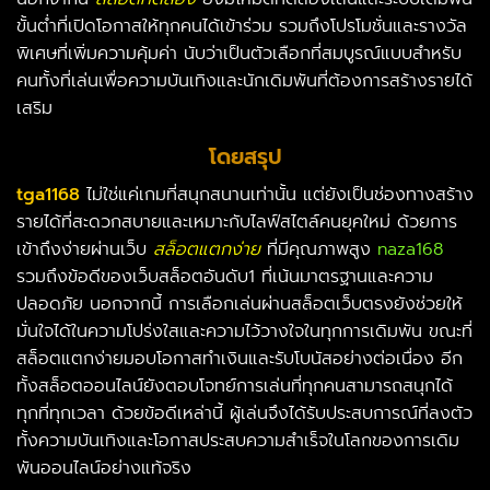
ขั้นต่ำที่เปิดโอกาสให้ทุกคนได้เข้าร่วม รวมถึงโปรโมชั่นและรางวัล
พิเศษที่เพิ่มความคุ้มค่า นับว่าเป็นตัวเลือกที่สมบูรณ์แบบสำหรับ
คนทั้งที่เล่นเพื่อความบันเทิงและนักเดิมพันที่ต้องการสร้างรายได้
เสริม
โดยสรุป
tga1168
ไม่ใช่แค่เกมที่สนุกสนานเท่านั้น แต่ยังเป็นช่องทางสร้าง
รายได้ที่สะดวกสบายและเหมาะกับไลฟ์สไตล์คนยุคใหม่ ด้วยการ
เข้าถึงง่ายผ่านเว็บ
สล็อตแตกง่าย
ที่มีคุณภาพสูง
naza168
รวมถึงข้อดีของเว็บสล็อตอันดับ1 ที่เน้นมาตรฐานและความ
ปลอดภัย นอกจากนี้ การเลือกเล่นผ่านสล็อตเว็บตรงยังช่วยให้
มั่นใจได้ในความโปร่งใสและความไว้วางใจในทุกการเดิมพัน ขณะที่
สล็อตแตกง่ายมอบโอกาสทำเงินและรับโบนัสอย่างต่อเนื่อง อีก
ทั้งสล็อตออนไลน์ยังตอบโจทย์การเล่นที่ทุกคนสามารถสนุกได้
ทุกที่ทุกเวลา ด้วยข้อดีเหล่านี้ ผู้เล่นจึงได้รับประสบการณ์ที่ลงตัว
ทั้งความบันเทิงและโอกาสประสบความสำเร็จในโลกของการเดิม
พันออนไลน์อย่างแท้จริง