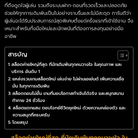
ที่ดึงดูดใจผู้เล่น รวมถึงระบบฝาก-ถอนที่รวดเร็วและปลอดภัย
ช่วยให้ทุกการเดิมพันเป็นไปอย่างราบรื่นและไม่มีสะดุด การันตีว่า
ผู้เล่นจะได้รับประสบการณ์สุดพิเศษตั้งแต่ครั้งแรกที่เข้าใช้งาน จึง
เหมาะสำหรับทั้งมือใหม่และนักพนันที่ต้องการลงทุนอย่างมือ
อาชีพ
สารบัญ
สล็อตค่ายใหญ่ที่สุด ที่นักเดิมพันทุกคนวางใจ ในคุณภาพ และ
บริการ อันดับ 1
แหล่งรวมเกมสล็อตใหม่ เล่นง่าย ไม่ผ่านเอเย่นต์ เพิ่มความเชื่อ
มั่น ในทุกการเดิมพัน
สล็อตถอนไม่อั้น เกมที่มอบโอกาสทำเงินได้จริง และสนุกสนาน
ท้าทาย 24 ชั่วโมง
สล็อตแตกแสน ตอบโจทย์ชีวิตยุคใหม่ ด้วยความคล่องตัว และ
ความสนุกที่ครบครัน
โดยสรุป
สล็อตค่ายใหญ่ที่สุด
ที่นักเดิมพันทุกคนวางใจ ใน