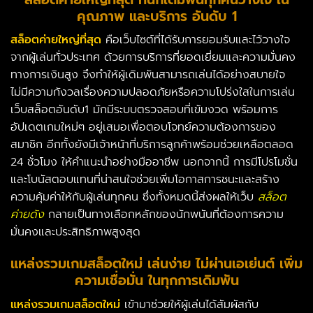
คุณภาพ และบริการ อันดับ 1
สล็อตค่ายใหญ่ที่สุด
คือเว็บไซต์ที่ได้รับการยอมรับและไว้วางใจ
จากผู้เล่นทั่วประเทศ ด้วยการบริการที่ยอดเยี่ยมและความมั่นคง
ทางการเงินสูง จึงทำให้ผู้เดิมพันสามารถเล่นได้อย่างสบายใจ
ไม่มีความกังวลเรื่องความปลอดภัยหรือความโปร่งใสในการเล่น
เว็บสล็อตอันดับ1 มักมีระบบตรวจสอบที่เข้มงวด พร้อมการ
อัปเดตเกมใหม่ๆ อยู่เสมอเพื่อตอบโจทย์ความต้องการของ
สมาชิก อีกทั้งยังมีเจ้าหน้าที่บริการลูกค้าพร้อมช่วยเหลือตลอด
24 ชั่วโมง ให้คำแนะนำอย่างมืออาชีพ นอกจากนี้ การมีโปรโมชั่น
และโบนัสตอบแทนที่น่าสนใจช่วยเพิ่มโอกาสการชนะและสร้าง
ความคุ้มค่าให้กับผู้เล่นทุกคน ซึ่งทั้งหมดนี้ส่งผลให้เว็บ
สล็อต
ค่ายดัง
กลายเป็นทางเลือกหลักของนักพนันที่ต้องการความ
มั่นคงและประสิทธิภาพสูงสุด
แหล่งรวมเกมสล็อตใหม่
เล่นง่าย ไม่ผ่านเอเย่นต์ เพิ่ม
ความเชื่อมั่น ในทุกการเดิมพัน
แหล่งรวมเกมสล็อตใหม่
เข้ามาช่วยให้ผู้เล่นได้สัมผัสกับ