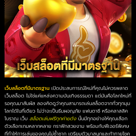
เว็บสล็อตที่มีมาตรฐาน
เปิดประสบการณ์ใหม่ที่คุณไม่ควรพลาด
เว็บสล็อต ไม่ใช่แค่แหล่งความบันเทิงธรรมดา แต่มันคือโลกใหม่ที่
รอคุณมาสัมผัส ลองคิดดูว่าคุณสามารถเล่นสล็อตจากทั่วทุกมุม
โลกได้ในที่เดียว ไม่ว่าจะเป็นธีมผจญภัย แฟนตาซี หรือคลาสสิค
โบราณ เว็บ
สล็อตเล่นฟรีทุกค่ายดัง
นั้นมีทุกอย่างให้คุณเลือก
ตัวเลือกเกมหลากหลาย กราฟิกสวยงาม พร้อมกับฟีเจอร์พิเศษ
ที่ทำให้การเล่นของคุณไม่ซ้ำซาก เตรียมตัวมาสนุกและท้าทายโชค