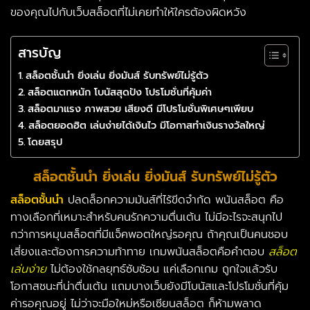
ของคุณไปกับเว็บสล็อตที่ไม่เคยทำให้ใครต้องผิดหวัง
สารบัญ
สล็อตชั้นนำ ยิ่งเล่น ยิ่งมันส์ รับทรัพย์ไม่รู้ตัว
สล็อตแตกหนัก โบนัสสุดปัง โปรโมชั่นที่คุ้มค่า
สล็อตมาแรง ภาพสวย เสียงดี มีโปรโมชั่นพิเศษๆเพียบ
สล็อตยอดฮิต เล่นง่ายได้เงินไว มีโอกาสทำเงินรางวัลใหญ่
โดยสรุป
สล็อตชั้นนำ ยิ่งเล่น ยิ่งมันส์ รับทรัพย์ไม่รู้ตัว
สล็อตชั้นนำ
ปลดล็อกความมันส์ที่ไร้ขีดจำกัด พนันสล็อต คือ
ทางเลือกที่เหมาะสำหรับคนรักความตื่นเต้น ไม่มีอะไรจะสนุกไป
กว่าการหมุนสล็อตที่มีแจ็คพอตใหญ่รอคุณ ถ้าคุณเป็นคนชอบ
เสี่ยงและต้องการความท้าทาย เกมพนันสล็อตคือคำตอบ
สล็อต
เล่นง่าย
ไม่ต้องใช้กลยุทธ์ซับซ้อน แค่เลือกเกม ถูกใจแล้วรับ
โอกาสชนะที่น่าตื่นเต้น แถมบางเว็บยังมีโบนัสและโปรโมชั่นที่คุ้ม
ค่ารอคุณอยู่ ไม่ว่าจะมือใหม่หรือเซียนสล็อต ก็ห้ามพลาด