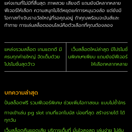
แห่งเกมที่ไม่มีที่สิ้นสุด ภาพสวย เสียงดี แถมยังมีหลากหลาย
ฟีเจอร์ให้เลือก ความสนุกไม่ได้หยุดแค่การหมุนวงล้อ แต่ยังมี
โอกาสทำเงินรางวัลใหญ่ที่รอคุณอยู่ ถ้าคุณพร้อมจะมันส์และ
ท้าทาย การเล่นสล็อตออนไลน์คือตัวเลือกที่คุณต้องลอง
แหล่งรวมสล็อต เกมแตกดี มี
เว็บสล็อตใหม่ล่าสุด มีโปรโมชั่
ครบทุกค่ายใหญ่ จัดเต็มด้วย
นพิเศษๆเพียบ แถมยังมีฟีเจอร์
โปรโมชั่นสุดว้าว
ให้เลือกหลากหลาย
บทความล่าสุด
ปั่นสล็อตฟรี รวมฟีเจอร์พิเศษ ช่วยเพิ่มโอกาสชนะ แบบไม่ซ้ำใคร
ทางเข้าเล่น pg slot เกมที่แจกโบนัส บ่อยที่สุด สร้างรายได้ ได้
ทุกวัน
เว็บสล็อตคืนยอดเสีย บริการเต็มที่ มั่นใจสูงสุด เล่นง่าย ไม่ซับ