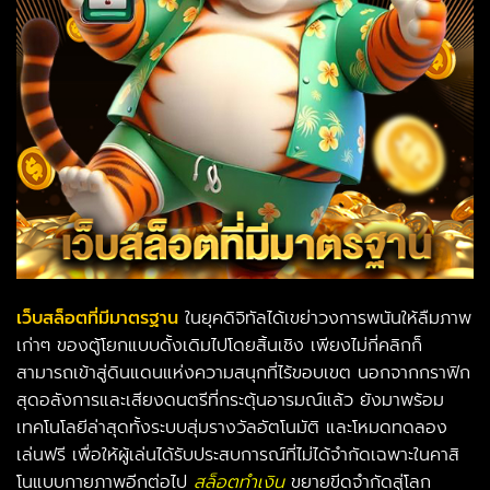
เว็บสล็อตที่มีมาตรฐาน
ในยุคดิจิทัลได้เขย่าวงการพนันให้ลืมภาพ
เก่าๆ ของตู้โยกแบบดั้งเดิมไปโดยสิ้นเชิง เพียงไม่กี่คลิกก็
สามารถเข้าสู่ดินแดนแห่งความสนุกที่ไร้ขอบเขต นอกจากกราฟิก
สุดอลังการและเสียงดนตรีที่กระตุ้นอารมณ์แล้ว ยังมาพร้อม
เทคโนโลยีล่าสุดทั้งระบบสุ่มรางวัลอัตโนมัติ และโหมดทดลอง
เล่นฟรี เพื่อให้ผู้เล่นได้รับประสบการณ์ที่ไม่ได้จำกัดเฉพาะในคาสิ
โนแบบกายภาพอีกต่อไป
สล็อตทำเงิน
ขยายขีดจำกัดสู่โลก