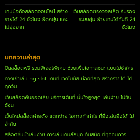
เกมมือถือสล็อตออนไลน์ สร้าง
เว็บสล็อตตรงวอลเล็ต รับรอง
รายได้ 24 ชั่วโมง ยืดหยุ่น และ
ระบบสุ่ม ย้ายเกมได้ทันที 24
ไม่ยุ่งยาก
ชั่วโมง
บทความล่าสุด
ปั่นสล็อตฟรี รวมฟีเจอร์พิเศษ ช่วยเพิ่มโอกาสชนะ แบบไม่ซ้ำใคร
ทางเข้าเล่น pg slot เกมที่แจกโบนัส บ่อยที่สุด สร้างรายได้ ได้
ทุกวัน
เว็บสล็อตคืนยอดเสีย บริการเต็มที่ มั่นใจสูงสุด เล่นง่าย ไม่ซับ
ซ้อน
เว็บใหม่สล็อตค่ายดัง แตกง่าย โอกาสทำกำไร ที่ยิ่งเล่นยิ่งได้ ไม่
จำกัด
สล็อตชั้นนำเล่นง่าย การเล่นเกมส์สนุก ทันสมัย ที่ทุกคนควร