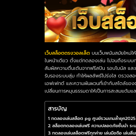
เว็บสล็อตตรงวอลเล็ต
บนเว็บพนันสมัยใหม่ให้
ในหน้าเดียว ตั้งแต่ทดลองเล่น ไปจนถึงระบบกระเ
สัมผัสความตื่นเต้นจากฟรีสปิน รอบโบนัส 
รับรองระบบสุ่ม ทำให้ผลลัพธ์โปร่งใส ตรวจส
เอฟเฟกต์ และความผันผวนที่เข้ากับสไตล์ของต
เปลี่ยนการหมุนธรรมดาให้เป็นการสะสมแต้มแลก
สารบัญ
ทดลองเล่นสล็อต pg ศูนย์รวมเกมล้ำยุค2025 ท
สล็อตทดลองเล่นฟรี ความปลอดภัยชั้นนำ ระบ
ทดลองเล่นสล็อตฟรีทุกค่าย เล่นมือถือ เล่นลื่น