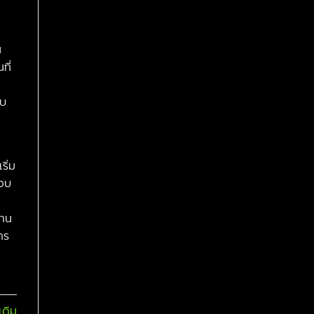
น
ที่
็บ
ิ่ม
ดงบ
้าน
าร
เดิม