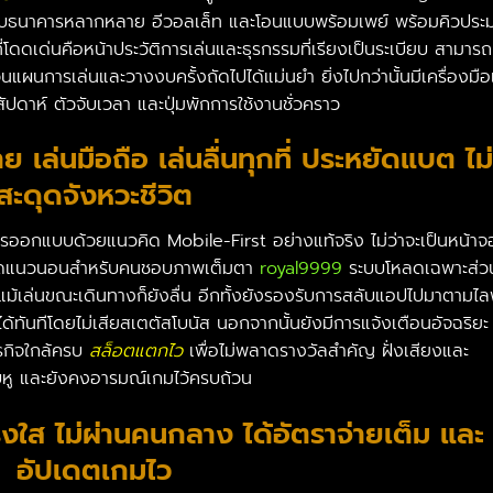
ับธนาคารหลากหลาย อีวอลเล็ท และโอนแบบพร้อมเพย์ พร้อมคิวประ
่โดดเด่นคือหน้าประวัติการเล่นและธุรกรรมที่เรียงเป็นระเบียบ สามารถ
แผนการเล่นและวางงบครั้งถัดไปได้แม่นยำ ยิ่งไปกว่านั้นมีเครื่องมือ
ัปดาห์ ตัวจับเวลา และปุ่มพักการใช้งานชั่วคราว
่าย
เล่นมือถือ เล่นลื่นทุกที่ ประหยัดแบต ไม
สะดุดจังหวะชีวิต
ารออกแบบด้วยแนวคิด Mobile-First อย่างแท้จริง ไม่ว่าจะเป็นหน้าจ
อโหมดแนวนอนสำหรับคนชอบภาพเต็มตา
royal9999
ระบบโหลดเฉพาะส่ว
แม้เล่นขณะเดินทางก็ยังลื่น อีกทั้งยังรองรับการสลับแอปไปมาตามไล
ด้ทันทีโดยไม่เสียสเตตัสโบนัส นอกจากนั้นยังมีการแจ้งเตือนอัจฉริยะ
ารกิจใกล้ครบ
สล็อตแตกไว
เพื่อไม่พลาดรางวัลสำคัญ ฝั่งเสียงและ
สบหู และยังคงอารมณ์เกมไว้ครบถ้วน
่งใส ไม่ผ่านคนกลาง ได้อัตราจ่ายเต็ม และ
อัปเดตเกมไว