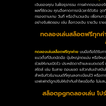
เงินของคุณ ในฝั่งธุรกรรม การฝากถอนรองร
ผลที่ชัดเจน คุณจึงคาดการณ์เวลาได้จริง จุดที
กรองตามเกม วันที่ หรือจำนวนเงิน เพื่อทบทวน
อย่างรับผิดชอบ เช่น ล็อกวงเงิน รายวัน รายส
ทดลองเล่นสล็อตฟรีทุกค
ทดลองเล่นสล็อตฟรีทุกค่าย
บนมือถือได้รับก
แนวตั้งที่จับถนัดมือ ปุ่มใหญ่กดแม่น หรื
ช่วยให้เกมเปิดไว ประหยัดดาต้าและแบตเตอรี่ 
สไตล์ เช่น รับสาย ตอบแชต แล้วกลับเข้าสปินไ
สำหรับทัวร์นาเมนต์ที่คุณลงทะเบียนไว้ หรือภ
เอฟเฟกต์ถูกปรับให้เข้ากับลำโพงมือถือ ไม่แ
สล็อตpgทดลองเล่น
โปร