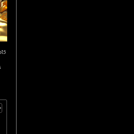
ไว้
ร
่