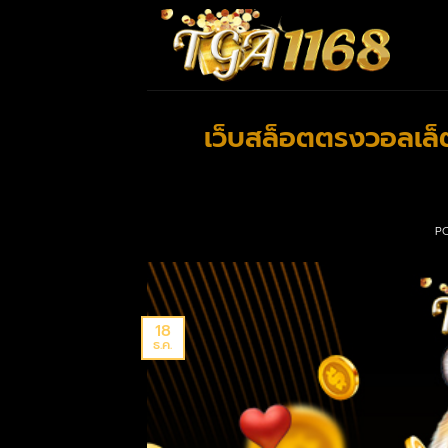
ข้าม
ไป
ยัง
เนื้อหา
เว็บสล็อตตรงวอลเล็ต
P
18
ธ.ค.