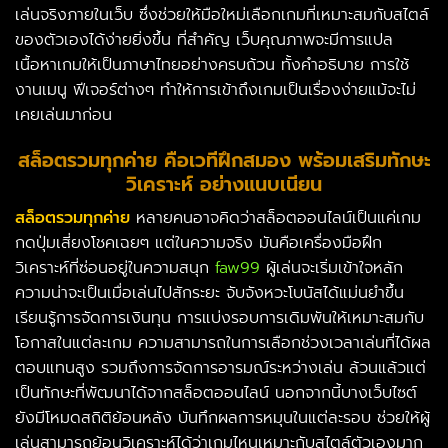
เล่นจริงภายในเว็บ ซึ่งช่วยให้มือใหม่เลือกเกมที่เหมาะสมกับสไตล์
ของตัวเองได้ง่ายยิ่งขึ้น ที่สำคัญ เว็บคุณภาพจะมีการแปล
เนื้อหาเกมให้เป็นภาษาไทยอย่างครบถ้วน ทั้งคำอธิบาย การใช้
งานเมนู ฟีเจอร์ต่างๆ ทำให้การเข้าถึงเกมเป็นเรื่องง่ายแม้จะไม่
เคยเล่นมาก่อน
สล็อตรวมทุกค่าย
คือเวทีฝึกสมอง พร้อมเสริมทักษะ
วิเคราะห์ อย่างแนบเนียน
สล็อตรวมทุกค่าย
หลายคนอาจคิดว่าสล็อตออนไลน์เป็นแค่เกม
กดปุ่มเสี่ยงโชคเฉยๆ แต่ในความจริง มันคือเครื่องมือฝึก
วิเคราะห์ที่ซ่อนอยู่ในความสนุก
faw99
ผู้เล่นจะเริ่มเข้าใจหลัก
ความน่าจะเป็นเมื่อเล่นไปสักระยะ จับจังหวะโบนัสได้แม่นยำขึ้น
เรียนรู้การจัดการเงินทุน การแบ่งรอบการเดิมพันให้เหมาะสมกับ
โอกาสในแต่ละเกม ความสามารถในการเลือกช่วงเวลาเล่นที่ได้ผล
ตอบแทนสูง รวมถึงการจัดการอารมณ์ระหว่างเล่น ล้วนแล้วแต่
เป็นทักษะที่พัฒนาได้จากสล็อตออนไลน์ นอกจากนี้บางเว็บไซต์
ยังมีโหมดสถิติย้อนหลัง บันทึกผลการหมุนในแต่ละรอบ ช่วยให้ผู้
เล่นสามารถย้อนวิเคราะห์ได้ว่าเกมไหนเหมาะกับสไตล์ตัวเองมาก