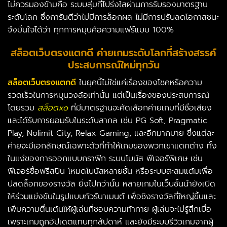
ไม่ควรมองข้ามคือ ระบบสุ่มที่โปร่งใสผ่านการรับรองมาตรฐาน
ระดับโลก ซึ่งการันตีว่าไม่มีการล็อกผล ไม่มีการปรับลดโอกาสชนะ
จึงมั่นใจได้ว่า ทุกการหมุนคือความแฟร์แบบ 100%
สล็อตเว็บตรงแตกดี
ค่ายเกมระดับโลกที่สร้างสรรค์
ประสบการณ์ใหม่ทุกวัน
สล็อตเว็บตรงแตกดี
ในยุคนี้ไม่ใช่แค่เรื่องของโชคหรือความ
รวดเร็วในการหมุนวงล้อเท่านั้น แต่เป็นเรื่องของประสบการณ์
โดยรวม
สล็อตxo
ที่มีมาตรฐานจะคัดเลือกค่ายเกมที่มีชื่อเสียง
และได้รับการยอมรับในระดับสากล เช่น PG Soft, Pragmatic
Play, Nolimit City, Relax Gaming, และอีกมากมาย ซึ่งแต่ละ
ค่ายจะมีเอกลักษณ์เฉพาะตัวที่ทำให้เกมของพวกเขาแตกต่าง ทั้ง
ในแง่ของการออกแบบกราฟิก ระบบโบนัส ฟีเจอร์พิเศษ เช่น
ฟีเจอร์ซื้อฟรีสปิน โหมดโบนัสหลายชั้น หรือระบบสะสมแต้มเพื่อ
ปลดล็อกของรางวัล ยิ่งไปกว่านั้น หลายเกมในเว็บชั้นนำยังเปิด
ให้ร่วมแข่งขันในรูปแบบทัวร์นาเมนต์ เพื่อชิงรางวัลที่ใหญ่ขึ้นและ
เพิ่มความตื่นเต้นให้ผู้เล่นที่ชอบความท้าทาย ผู้เล่นจะไม่รู้สึกเบื่อ
เพราะเกมถูกอัปเดตแทบทุกสัปดาห์ และยังมีระบบรีวิวเกมจากผู้