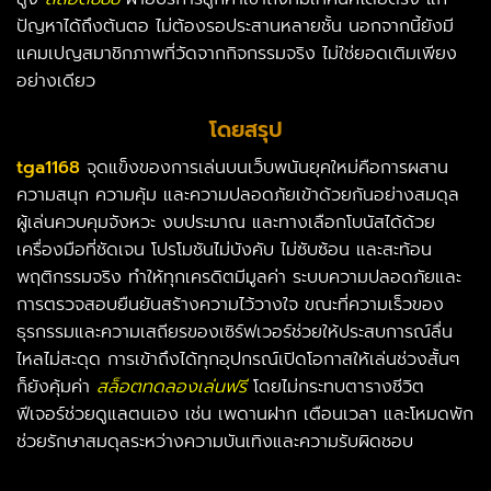
ปัญหาได้ถึงต้นตอ ไม่ต้องรอประสานหลายชั้น นอกจากนี้ยังมี
แคมเปญสมาชิกภาพที่วัดจากกิจกรรมจริง ไม่ใช่ยอดเติมเพียง
อย่างเดียว
โดยสรุป
tga1168
จุดแข็งของการเล่นบนเว็บพนันยุคใหม่คือการผสาน
ความสนุก ความคุ้ม และความปลอดภัยเข้าด้วยกันอย่างสมดุล
ผู้เล่นควบคุมจังหวะ งบประมาณ และทางเลือกโบนัสได้ด้วย
เครื่องมือที่ชัดเจน โปรโมชันไม่บังคับ ไม่ซับซ้อน และสะท้อน
พฤติกรรมจริง ทำให้ทุกเครดิตมีมูลค่า ระบบความปลอดภัยและ
การตรวจสอบยืนยันสร้างความไว้วางใจ ขณะที่ความเร็วของ
ธุรกรรมและความเสถียรของเซิร์ฟเวอร์ช่วยให้ประสบการณ์ลื่น
ไหลไม่สะดุด การเข้าถึงได้ทุกอุปกรณ์เปิดโอกาสให้เล่นช่วงสั้นๆ
ก็ยังคุ้มค่า
สล็อตทดลองเล่นฟรี
โดยไม่กระทบตารางชีวิต
ฟีเจอร์ช่วยดูแลตนเอง เช่น เพดานฝาก เตือนเวลา และโหมดพัก
ช่วยรักษาสมดุลระหว่างความบันเทิงและความรับผิดชอบ