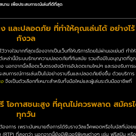
น เพื่อประสบการณ์เล่นที่ดีที่สุด
ง และปลอดภัย ที่ทำให้คุณเล่นได้ อย่างไร้
กังวล
ว้วางใจมากที่สุดเนื่องจากเป็นเว็บที่ให้บริการโดยไม่ผ่านเอเย่นต์ ทำให้
ซต์เหล่านี้มีระบบรักษาความปลอดภัยที่ทันสมัย รวมถึงมีใบอนุญาตที่ถูก
กโกง นอกจากนี้สล็อตเว็บตรงยังมีการอัปเดตเกมใหม่ๆ และรองรับการเ
สบการณ์การเล่นเป็นไปอย่างราบรื่นและปลอดภัยยิ่งขึ้น ด้วยบริการ
xo
จึงเป็นตัวเลือกที่เหมาะสำหรับทั้งมือใหม่และผู้เล่นระดับมืออาชีพที่
รี
โอกาสชนะสูง ที่คุณไม่ควรพลาด สมัครไ
ทุกวัน
ุกคนต้องการ เพราะมันหมายถึงการได้รับรางวัลแจ็คพอตหรือโบนัสที่บ่อย
 (RTP) ที่สูงกว่า นอกจากนี้ยังมีฟีเจอร์พิเศษต่างๆ เช่น ฟรีสปิน หรือ