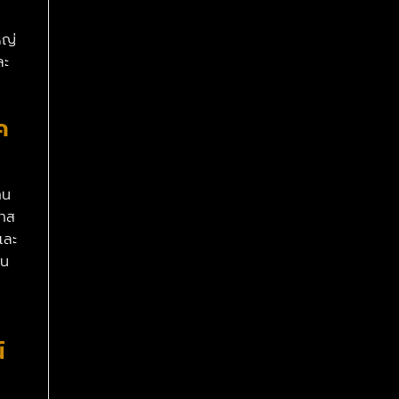
หญ่
ละ
ค
าน
กาส
และ
ุน
์