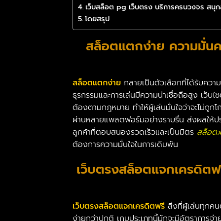
เว็บสล็อต pg เว็บตรง บริการครบวงจร สนุกสนา
โดยสรุป
สล็อตแตกง่าย
ความมั่นค
สล็อตแตกง่าย
กลายเป็นตัวเลือกที่ได้รับความไ
ธุรกรรมและการเล่นมีความน่าเชื่อถือสูง เว็บไ
ต้องตามกฎหมาย ทำให้ผู้เล่นมั่นใจว่าจะไม่ถู
ผ่านหลายแพลตฟอร์มอย่างราบรื่น ส่งผลให้ประ
ลูกค้าที่ตอบสนองรวดเร็วและเป็นมิตร
สล็อต
ต้องการความมั่นใจในการเดิมพัน
เว็บตรงสล็อตแจกเครดิตฟ
เว็บตรงสล็อตแจกเครดิตฟรี
สิ่งที่ผู้เล่นท
ง่ายกว่าปกติ เกมประเภทนี้มักจะมีอัตราการจ่าย