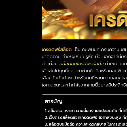
เครดิตฟรีสล็อต
เป็นเกมพนันที่ได้รับความนิ
น่าติดตาม ทำให้ผู้เล่นไม่รู้สึกเบื่อ นอกจากนี
ต่อเนื่อง
สล็อตบนโทรศัพท์มือถือ
ทำให้เกมมีค
เข้าเล่นได้ทุกที่ทุกเวลาผ่านมือถือหรือคอมพิ
เลือกอันดับต้นๆ สำหรับคนที่ชอบความสนุกและคว
โอกาสชนะและทำกำไรจากเกมนี้อย่างมีประสิทธ
สารบัญ
สล็อตแตกง่าย ความมั่นคง และปลอดภัย ที่ทำให้
เว็บตรงสล็อตแจกเครดิตฟรี โอกาสชนะสูง ที่ค
สล็อตบนมือถือ ความสะดวกสบาย ในการเติมเงิน 