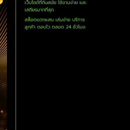
เว็บไซต์ที่ทันสมัย ใช้งานง่าย และ
เสถียรมากที่สุด
สล็อตแตกแสน เล่นง่าย บริการ
ลูกค้า ตอบไว ตลอด 24 ชั่วโมง