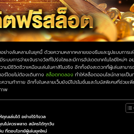
ยมอย่างล้นหลามในยุคนี้ ด้วยความหลากหลายของธีมและรูปแบบการเล่น
้ยังมีระบบการจ่ายเงินรางวัลที่โปร่งใสและมีการอัปเดตเทคโนโลยีใหม่ๆ อ
วามมีชีวิตชีวาเหมือนเล่นในคาสิโนจริง อีกทั้งยังสะดวกที่ผู้เล่นสามาร
วเตอร์โดยไม่ต้องเดินทาง
สล็อตทดลอง
ทำให้สล็อตออนไลน์กลายเป็น
ามท้าทาย อีกทั้งในหลายเว็บยังมีโปรโมชั่นและโบนัสพิเศษที่ช่วยเพิ่
ิภาพ
คุณเล่นได้ อย่างไร้กังวล
ุณไม่ควรพลาด สมัครได้ทุกวัน
ที่ตอบโจทย์ผู้เล่นยุคใหม่