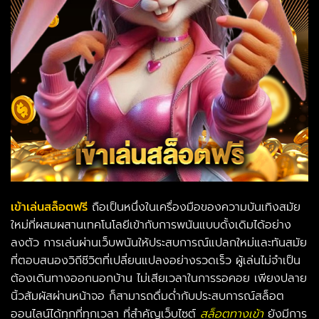
เข้าเล่นสล็อตฟรี
ถือเป็นหนึ่งในเครื่องมือของความบันเทิงสมัย
ใหม่ที่ผสมผสานเทคโนโลยีเข้ากับการพนันแบบดั้งเดิมได้อย่าง
ลงตัว การเล่นผ่านเว็บพนันให้ประสบการณ์แปลกใหม่และทันสมัย
ที่ตอบสนองวิถีชีวิตที่เปลี่ยนแปลงอย่างรวดเร็ว ผู้เล่นไม่จำเป็น
ต้องเดินทางออกนอกบ้าน ไม่เสียเวลาในการรอคอย เพียงปลาย
นิ้วสัมผัสผ่านหน้าจอ ก็สามารถดื่มด่ำกับประสบการณ์สล็อต
ออนไลน์ได้ทุกที่ทุกเวลา ที่สำคัญเว็บไซต์
สล็อตทางเข้า
ยังมีการ