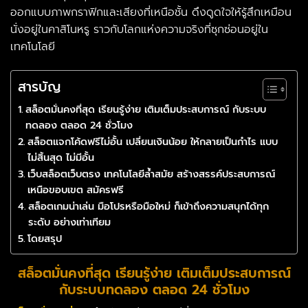
ออกแบบภาพกราฟิกและเสียงที่เหนือชั้น ดึงดูดใจให้รู้สึกเหมือน
นั่งอยู่ในคาสิโนหรู ราวกับโลกแห่งความจริงที่ซุกซ่อนอยู่ใน
เทคโนโลยี
สารบัญ
สล็อตมั่นคงที่สุด เรียนรู้ง่าย เติมเต็มประสบการณ์ กับระบบ
ทดลอง ตลอด 24 ชั่วโมง
สล็อตแจกโค้ดฟรีไม่อั้น เปลี่ยนเงินน้อย ให้กลายเป็นกำไร แบบ
ไม่สิ้นสุด ไม่มีอั้น
เว็บสล็อตเว็บตรง เทคโนโลยีล้ำสมัย สร้างสรรค์ประสบการณ์
เหนือขอบเขต สมัครฟรี
สล็อตเกมน่าเล่น มือโปรหรือมือใหม่ ก็เข้าถึงความสนุกได้ทุก
ระดับ อย่างเท่าเทียม
โดยสรุป
สล็อตมั่นคงที่สุด
เรียนรู้ง่าย เติมเต็มประสบการณ์
กับระบบทดลอง ตลอด 24 ชั่วโมง