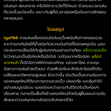
เน้นสนุก ผ่อนคลาย หรือไล่ล่ารางวัลก็ได้หมด ด้วยระยะเวลาเล่น
ที่รวดเร็วแต่ละครั้ง เหมาะกับผู้ที่มีเวลาน้อยหรือต้องการพักผ่อน
คลายสมอง
โดยสรุป
tga1168
การเล่นสล็อตออนไลน์บนเว็บพนันคือการหลอมรวม
ระหว่างเทคโนโลยีที่ล้ำสมัยกับความบันเทิงที่ไม่เคยหยุดนิ่ง มอบ
ประสบการณ์ใหม่ให้กับผู้เล่นทุกคนอย่างเท่าเทียม
สล็อตวอลเล็ต
ไม่ว่าคุณจะเป็นมือใหม่หรือมือโปร จะมีทุนมากหรือน้อย
สล็อต
แตกหนัก
ก็เปิดโอกาสให้ทดลองทักษะ แสวงหาโชค ควบคุม
จังหวะการเล่นด้วยตัวเอง ด้วยฟีเจอร์และสิทธิประโยชน์ที่ปรับ
เปลี่ยนและอัพเดทอยู่เสมอ ยิ่งกว่านั้น ยังเติมเต็มความต้องการ
ของคนยุคใหม่ที่ต้องการความรวดเร็ว ปลอดภัย และคุ้มค่าได้
อย่างสมบูรณ์แบบ รอยต่อระหว่างเกมกับชีวิตจริงจึงค่อยๆ
เลือนหาย กลายเป็นพื้นที่สร้างสรรค์ใหม่สำหรับผู้ชื่นชอบการเดิม
พันและความสนุกสนานในทุกบริบทของชีวิต