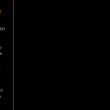
ะ
่น่า
ม
ละ
้
ยง
ก