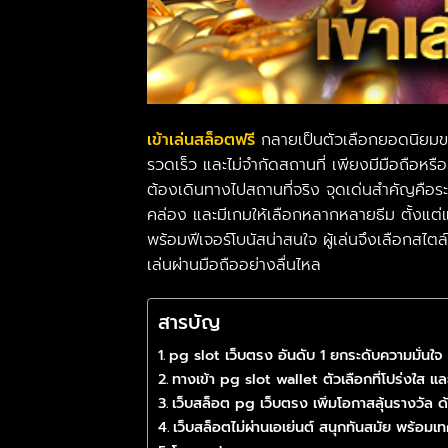
เข้าเล่นสล็อตฟรี
กลายเป็นตัวเลือกยอดนิยมขอ
รวดเร็ว และไม่จำกัดสถานที่ เพียงมีมือถือหร
ต้องเดินทางไปสถานที่จริง จุดเด่นสำคัญคือ
คล่อง และมีเกมให้เลือกหลากหลายธีม ตั้งแ
พร้อมฟีเจอร์โบนัสน่าสนใจ ผู้เล่นจึงเลือกสไ
เล่นผ่านมือถืออย่างลื่นไหล
สารบัญ
pg slot เว็บตรง อันดับ 1 ยกระดับความมั่นใจ 
ทางเข้า pg slot wallet ตัวเลือกที่โปร่งใส และค
เว็บสล็อต pg เว็บตรง เพิ่มโอกาสลุ้นรางวัล 
เว็บสล็อตไม่ผ่านเอเย่นต์ สนุกทันสมัย พร้อมเท