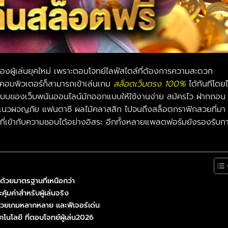
งผู้เล่นยุคใหม่ เพราะตอบโจทย์ไลฟ์สไตล์ที่ต้องการความสะดวก
ือคอมพิวเตอร์ก็สามารถเข้าเล่นเกม
สล็อตเว็บตรง 100%
ได้ทันทีโดยไ
ระบบของเว็บพนันออนไลน์มักออกแบบให้ใช้งานง่าย สมัครไว ฝากถอน
ต่แนวผจญภัย แฟนตาซี ผลไม้คลาสสิก ไปจนถึงสล็อตกราฟิกสวยที่มา
ตล์ที่เข้ากับความชอบได้อย่างอิสระ อีกทั้งหลายแพลตฟอร์มยังรองรับก
ด้วยมาตรฐานที่เหนือกว่า
ุ้มค่าสำหรับผู้เล่นจริง
ด้วยเกมหลากหลาย และฟีเจอร์เด่น
คโนโลยี ที่ตอบโจทย์ผู้เล่น2026