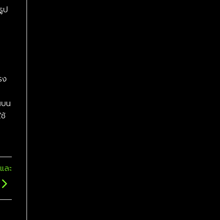
รูป
ตรง
านบน
ช้
 และ