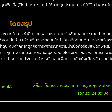
ดพักเมื่อรู้สึกว่าเหมาะสม ทำให้ควบคุมประสบการณ์ได้ดีกว่าการเล่น
โดยสรุป
ามสะดวกในการเข้าถึง เกมหลากหลาย โปรโมชั่นน่าสนใจ ระบบฝากถอน
กว่าเดิม ไม่ว่าจะเลือกเว็บสล็อตออนไลน์ เว็บสล็อตอันดับ1 สล็อตเว็บ
ายน่าลุ้น สิ่งสำคัญที่สุดคือการพิจารณาความน่าเชื่อถือของแพลตฟอร์ม
บริการลูกค้าพร้อมช่วยเหลือ ข้อมูลเงื่อนไขโปร่งใส และรองรับการใช้ง
ล่นควรกำหนดงบประมาณล่วงหน้า เล่นเพื่อความบันเทิงเป็นหลัก และไม่ใ
สล็อตเว็บตรงต่างประเทศ มาตรฐานสูง ลื่นไหล
นทุนได้
รวดเร็ว 24 ชั่วโมง