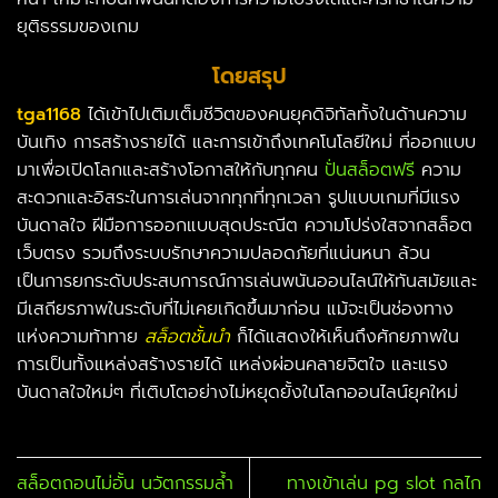
ยุติธรรมของเกม
โดยสรุป
tga1168
ได้เข้าไปเติมเต็มชีวิตของคนยุคดิจิทัลทั้งในด้านความ
บันเทิง การสร้างรายได้ และการเข้าถึงเทคโนโลยีใหม่ ที่ออกแบบ
มาเพื่อเปิดโลกและสร้างโอกาสให้กับทุกคน
ปั่นสล็อตฟรี
ความ
สะดวกและอิสระในการเล่นจากทุกที่ทุกเวลา รูปแบบเกมที่มีแรง
บันดาลใจ ฝีมือการออกแบบสุดประณีต ความโปร่งใสจากสล็อต
เว็บตรง รวมถึงระบบรักษาความปลอดภัยที่แน่นหนา ล้วน
เป็นการยกระดับประสบการณ์การเล่นพนันออนไลน์ให้ทันสมัยและ
มีเสถียรภาพในระดับที่ไม่เคยเกิดขึ้นมาก่อน แม้จะเป็นช่องทาง
แห่งความท้าทาย
สล็อตชั้นนำ
ก็ได้แสดงให้เห็นถึงศักยภาพใน
การเป็นทั้งแหล่งสร้างรายได้ แหล่งผ่อนคลายจิตใจ และแรง
บันดาลใจใหม่ๆ ที่เติบโตอย่างไม่หยุดยั้งในโลกออนไลน์ยุคใหม่
สล็อตถอนไม่อั้น นวัตกรรมล้ำ
ทางเข้าเล่น pg slot กลไก