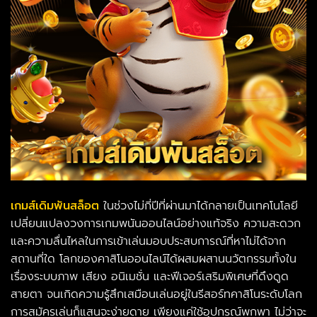
เกมส์เดิมพันสล็อต
ในช่วงไม่กี่ปีที่ผ่านมาได้กลายเป็นเทคโนโลยี
เปลี่ยนแปลงวงการเกมพนันออนไลน์อย่างแท้จริง ความสะดวก
และความลื่นไหลในการเข้าเล่นมอบประสบการณ์ที่หาไม่ได้จาก
สถานที่ใด โลกของคาสิโนออนไลน์ได้ผสมผสานนวัตกรรมทั้งใน
เรื่องระบบภาพ เสียง อนิเมชั่น และฟีเจอร์เสริมพิเศษที่ดึงดูด
สายตา จนเกิดความรู้สึกเสมือนเล่นอยู่ในรีสอร์ทคาสิโนระดับโลก
การสมัครเล่นก็แสนจะง่ายดาย เพียงแค่ใช้อุปกรณ์พกพา ไม่ว่าจะ