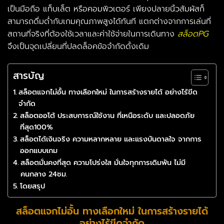
เป็นมือถือ แท็บเล็ต หรือคอมพิวเตอร์ เพียงปลายนิ้วสัมผัสก็
สามารถดื่มด่ำกับเกมคุณภาพสูงได้ทันที แตกต่างจากการเล่นที่
สถานที่จริงที่ต้องใช้เวลาและค่าใช้จ่ายในการเดินทาง
สล็อตPG
จึงเป็นจุดเปลี่ยนที่ปลดล็อคข้อจำกัดดั้งเดิม
สารบัญ
สล็อตแจกไม่อั้น ทางเลือกใหม่ ในการสร้างรายได้ อย่างไร้ขีด
จำกัด
สล็อตออโต้ ประสบการณ์ใช้งาน ที่เหนือระดับ และปลอดภัย
ที่สุด100%
สล็อตได้เงินจริง ความหลากหลาย และแรงบันดาลใจ จากการ
ออกแบบเกม
สล็อตมั่นคงที่สุด ความโปร่งใส มั่นใจทุกการเดิมพัน ไม่มี
คนกลาง 24ชม.
โดยสรุป
สล็อตแจกไม่อั้น
ทางเลือกใหม่ ในการสร้างรายได้
อย่างไร้ขีดจำกัด