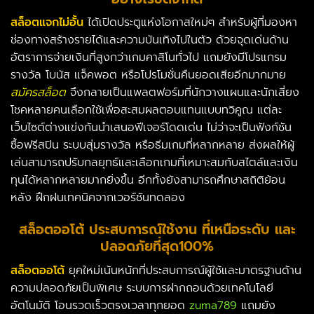
สล็อตแจกไม่อั้น
ได้เปิดประตูแห่งโอกาสใหม่ๆ สำหรับผู้ที่มองหา
ช่องทางสร้างรายได้และความบันเทิงไปในตัว ด้วยจุดเด่นด้าน
อัตราการจ่ายเงินที่สูงกว่าเกมคาสิโนทั่วไป แถมยังมีโปรแกรม
รางวัล โบนัส แจ็คพอต หรือโปรโมชั่นคืนยอดเสียอีกมากมาย
สมัครสล็อต
จึงกลายเป็นแพลตฟอร์มที่นักวางแผนและนักเสี่ยง
โชคหลายคนเลือกใช้เพื่อสะสมผลตอบแทนแบบทวิคูณ แต่ละ
เว็บไซต์ต่างแข่งกันนำเสนอฟีเจอร์โดดเด่น ไม่ว่าจะเป็นฟังก์ชัน
ซื้อฟรีสปิน ระบบสุ่มรางวัล หรือธีมเกมที่หลากหลาย ส่งผลให้ผู้
เล่นสามารถปรับกลยุทธ์และเลือกเกมที่เหมาะสมกับสไตล์และเงิน
ทุนได้หลากหลายมากยิ่งขึ้น อีกทั้งยังสามารถศึกษาสถิติย้อน
หลัง ฝึกฝนเทคนิคจากเวอร์ชันทดลอง
สล็อตออโต้
ประสบการณ์ใช้งาน ที่เหนือระดับ และ
ปลอดภัยที่สุด100%
สล็อตออโต้
ยุคใหม่เน้นหนักที่ประสบการณ์ผู้ใช้และมาตรฐานด้าน
ความปลอดภัยเป็นพิเศษ ระบบการฝากถอนด้วยเทคโนโลยี
อัตโนมัติ โอนรวดเร็วตรงเวลาทุกยอด
zuma789
แถมยัง