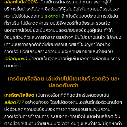
สล็อตโบนัส100%
ต้องมีการคัดสรรเกมส์คุณภาพจากผู้ให้
บริการชั้นนำระดับโลก ซึ่งช่วยให้ผู้เล่นมั่นใจในความยุติธรรมและ
ความโปร่งใสของเกม
slotno1
อีกทั้งยังมอบประสบการณ์เล่น
ที่ราบรื่น ไม่มีสะดุดผ่านระบบเซิร์ฟเวอร์ที่เสถียรและรวดเร็ว
นอกจากนี้เว็บนี้ยังเน้นความปลอดภัยของข้อมูลผู้เล่น ทำให้
ข้อมูลส่วนตัวและการทำธุรกรรมต่างๆเป็นไปอย่างมั่นใจ ไม่เพียง
เท่านั้นบริการลูกค้าก็ดีเยี่ยมพร้อมช่วยแก้ไขปัญหาได้อย่าง
รวดเร็ว ช่วยเสริมสร้างความมั่นใจให้กับสมาชิกและทำให้เว็บ
สล็อตpgแท้
นี้กลายเป็นจุดหมายที่ผู้เล่นต้องการเลือกใช้บริการ
มากที่สุด
เครดิตฟรีสล็อต
เล่นง่ายไม่มีเอเย่นต์ รวดเร็ว และ
ปลอดภัยกว่า
เครดิตฟรีสล็อต
เป็นทางเลือกที่ดีที่สุดสำหรับคนชอบเล่น
สล็อต777
อย่างแท้จริง โดยไม่ต้องผ่านเอเย่นต์หรือตัวแทนใดๆ
ซึ่งช่วยลดความซับซ้อนของการฝากถอนเงินและเพิ่มความ
รวดเร็วในการทำรายการ ระบบฝาก-ถอนอัตโนมัติผ่านสล็อตเว็บ
ตรงช่วยให้ใช้งานง่ายและมั่นใจได้ว่าเงินทุนและกำไรจะไม่ถูกหักค่า