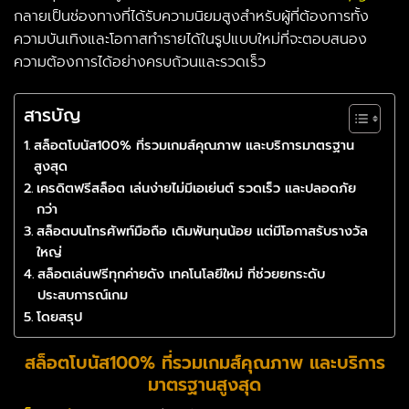
กลายเป็นช่องทางที่ได้รับความนิยมสูงสำหรับผู้ที่ต้องการทั้ง
ความบันเทิงและโอกาสทำรายได้ในรูปแบบใหม่ที่จะตอบสนอง
ความต้องการได้อย่างครบถ้วนและรวดเร็ว
สารบัญ
สล็อตโบนัส100% ที่รวมเกมส์คุณภาพ และบริการมาตรฐาน
สูงสุด
เครดิตฟรีสล็อต เล่นง่ายไม่มีเอเย่นต์ รวดเร็ว และปลอดภัย
กว่า
สล็อตบนโทรศัพท์มือถือ เดิมพันทุนน้อย แต่มีโอกาสรับรางวัล
ใหญ่
สล็อตเล่นฟรีทุกค่ายดัง เทคโนโลยีใหม่ ที่ช่วยยกระดับ
ประสบการณ์เกม
โดยสรุป
สล็อตโบนัส100%
ที่รวมเกมส์คุณภาพ และบริการ
มาตรฐานสูงสุด