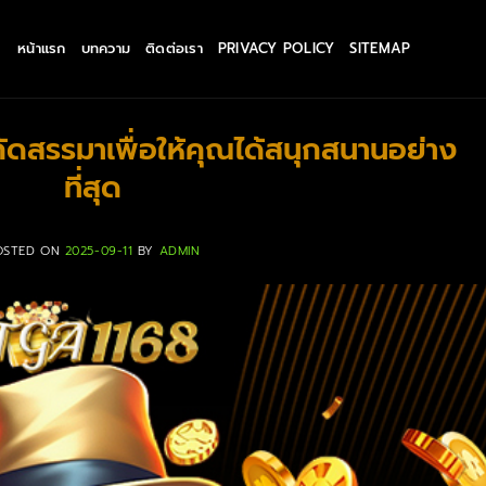
หน้าแรก
บทความ
ติดต่อเรา
PRIVACY POLICY
SITEMAP
 คัดสรรมาเพื่อให้คุณได้สนุกสนานอย่าง
ที่สุด
OSTED ON
2025-09-11
BY
ADMIN