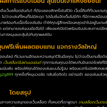
ลกำไรแบบไม่อั้น ลุ้นเป็นเจ้าแห่งชัยชนะ
งเว็บสล็อตอันดับ1 ที่ต้องลองสักครั้งในชีวิต เว็บนี้คือที่ที่รวมเกมท
ด ไม่ว่าจะเล่นที่ไหนก็ไม่มีสะดุด โปรโมชั่นจัดเต็มไม่มีกัก ที่มีภาพเสมือนจ
่มาพร้อมกับเนื้อเรื่องเข้มข้น ทำให้คุณรู้สึกเหมือนหลุดเข้าไปอยู่ในเกมส
 ๆ แต่สามารถเล่นบนมือถือได้ เพียงแค่เปิดใจพร้อมรับประสบการณ์ใหม
กในการหมุนและลุ้นไปกับทุกผลสปิน
หมุนฟรีเพิ่มผลตอบแทน แจกรางวัลใหญ่
ตออนไลน์ ที่รวมเกมฮิตและความสนุกไว้ในมือคุณ ไม่ว่าจะเป็นเกมชื่อดั
ิก
เว็บสล็อตไม่ผ่านเอเย่นต์
ทุกการเล่นคุณจะได้พบกับอินเตอร์เฟซที่ใช
เกมนับพัน พร้อมให้คุณได้ลองเล่นแบบไม่รู้จบ พร้อมแจกโบนัสพิเศษแล
g2g899
ทุกครั้งที่หมุนวงล้อ กลับยิ่งติดใจ อย่ารอช้า ลองเล่นแล้ว
โดยสรุป
่เส้นทางความสนุกของเว็บสล็อต ทั้งหมดที่เราพูดมา
เกมสล็อตเว็บตรง