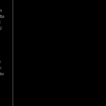
ุก
ริง
์
่
ง
้
ะ
คุณ