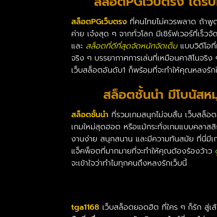
สล็อตPGเว็บตรง ได้รับผ
สล็อตPGเว็บตรง
ที่คนไทยไม่ควรพลาด ถ้าพูดถึ
ค่าย เจ๋งสุด ๆ จากทั่วโลก มีเซิร์ฟเวอร์ที่เร็วจั
และ
สล็อตที่ดีที่สุดจัดหนักจัดเต็ม
แบบวิดีโอที
จริง ๆ บรรยากาศการเล่นที่เหมือนคาสิโนจริง
เว็บสล็อตอันดับ1 ก็พร้อมที่จะทำให้คุณหลงรั
สล็อตชั้นนำ มีโบนัส
สล็อตชั้นนำ
ที่รวมเกมสนุกไม่จบสิ้น เว็บสล็อ
เกมใหม่สุดฮอต หรือแม้กระทั่งเกมแบบคลาสส
งานง่าย สนุกสนาน และมีความทันสมัย ที่นี่มี
แจ็คพ็อตที่มากมายที่จะทำให้คุณต้องร้องว้าว
จะเข้าใจว่าทำไมทุกคนถึงหลงรักเว็บนี้
tga1168
เว็บสล็อตยอดฮิต ที่ใคร ๆ ก็รัก สู