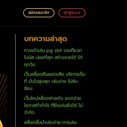
สมัครสมาชิก
เข้าสู่ระบบ
บทความล่าสุด
ทางเข้าเล่น pg slot เกมที่แจก
โบนัส บ่อยที่สุด สร้างรายได้ ได้
ทุกวัน
เว็บสล็อตคืนยอดเสีย บริการเต็ม
ที่ มั่นใจสูงสุด เล่นง่าย ไม่ซับ
ซ้อน
เว็บใหม่สล็อตค่ายดัง แตกง่าย
โอกาสทำกำไร ที่ยิ่งเล่นยิ่งได้ ไม่
จำกัด
สล็อตชั้นนำเล่นง่าย การเล่น