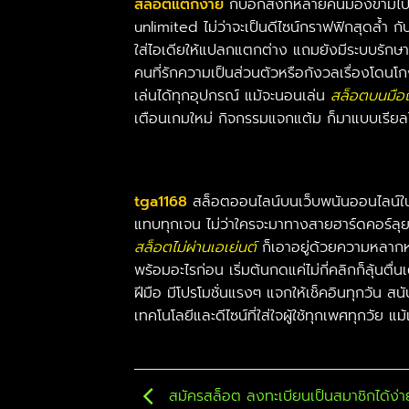
สล็อตแตกง่าย
กับอีกสิ่งที่หลายคนมองข้ามไ
unlimited ไม่ว่าจะเป็นดีไซน์กราฟฟิกสุดล้ำ กั
ใส่ไอเดียให้แปลกแตกต่าง แถมยังมีระบบรักษา
คนที่รักความเป็นส่วนตัวหรือกังวลเรื่องโดน
เล่นได้ทุกอุปกรณ์ แม้จะนอนเล่น
สล็อตบนมือถ
เตือนเกมใหม่ กิจกรรมแจกแต้ม ก็มาแบบเรียลไ
tga1168
สล็อตออนไลน์บนเว็บพนันออนไลน์ในป
แทบทุกเจน ไม่ว่าใครจะมาทางสายฮาร์ดคอร์ลุ
สล็อตไม่ผ่านเอเย่นต์
ก็เอาอยู่ด้วยความหลากห
พร้อมอะไรก่อน เริ่มต้นกดแค่ไม่กี่คลิกก็ลุ้นตื
ฝีมือ มีโปรโมชั่นแรงๆ แจกให้เช็คอินทุกวัน สนั
เทคโนโลยีและดีไซน์ที่ใส่ใจผู้ใช้ทุกเพศทุกวัย แ
สมัครสล็อต ลงทะเบียนเป็นสมาชิกได้ง่