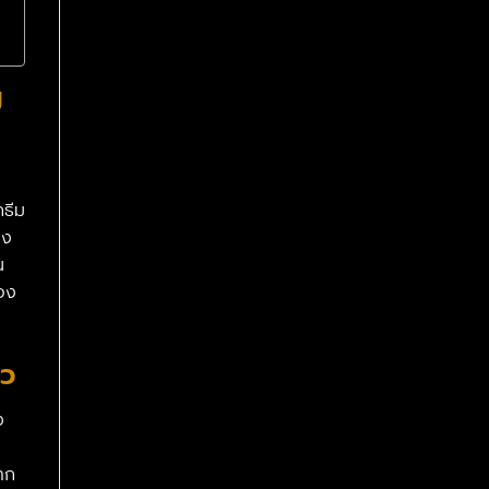
ป
กธีม
าง
น
ลอง
ไว
ง
าก