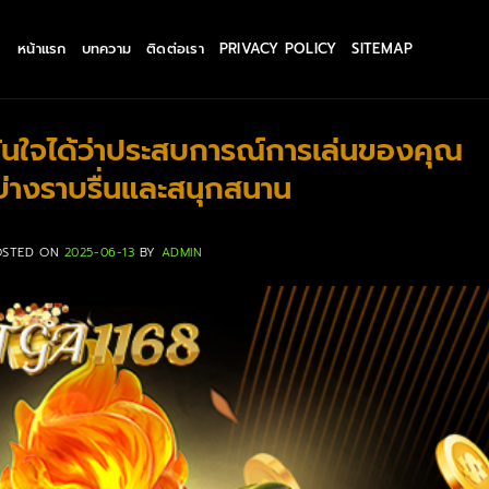
หน้าแรก
บทความ
ติดต่อเรา
PRIVACY POLICY
SITEMAP
่นใจได้ว่าประสบการณ์การเล่นของคุณ
ย่างราบรื่นและสนุกสนาน
OSTED ON
2025-06-13
BY
ADMIN