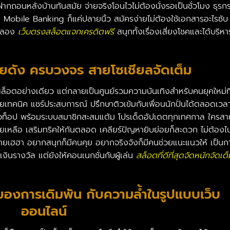
บฝากถอนหลังบ้านทันสมัย จ่ายจริงโอนไวไม่ต้องนั่งรอเป็นชั่วโมง ธุรก
อ Mobile Banking ก็แค่ปลายนิ้ว สมัครง่ายไม่ต้องใช้เอกสารอะไรซับ
้าลอง
เว็บตรงสล็อตแจกเครดิตฟรี
สนุกทั้งเรื่องเสี่ยงโชคและได้บริหา
่ายดัง ครบวงจร สายโซเชียลจัดเต็ม
หมุนสล็อตอย่างเดียว แต่กลายเป็นศูนย์รวมความบันเทิงสำหรับคนยุคใหม่ที
ยเทคนิค แชร์ประสบการณ์ ปรึกษาติวเข้มกับเพื่อนนักปั่นได้ตลอดเวล
ตัวท็อป พร้อมระบบสมาชิกสะสมแต้ม โปรเด็ดอัปเดตทุกเทศกาล ใครสา
่วยเหลือ เสริมทริคให้กันตลอด เคลียร์ปัญหายิบย่อยก็สะดวก ไม่ต้องไ
์สายเฮฮา อยากสนุกก็มีคนคุย อยากจริงจังก็มีคนช่วยแนะแนวให้ เป็นก
ค่เงินรางวัล แต่ยังให้คอนเนกชั่นกับผู้เล่น
สล็อตที่ดีที่สุดจัดหนักจัดเต็
องการเดิมพัน กับความล้ำในรูปแบบเว็บ
ออนไลน์