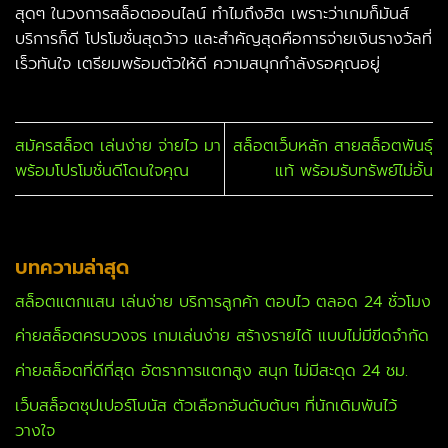
สุดๆ ในวงการสล็อตออนไลน์ ทำไมถึงฮิต เพราะว่าเกมก็มันส์
บริการก็ดี โปรโมชั่นสุดว้าว และสำคัญสุดคือการจ่ายเงินรางวัลที่
เร็วทันใจ เตรียมพร้อมตัวให้ดี ความสนุกกำลังรอคุณอยู่
สมัครสล็อต เล่นง่าย จ่ายไว มา
สล็อตเว็บหลัก สายสล็อตพันธุ์
พร้อมโปรโมชั่นดีโดนใจคุณ
แท้ พร้อมรับทรัพย์ไม่อั้น
บทความล่าสุด
สล็อตแตกแสน เล่นง่าย บริการลูกค้า ตอบไว ตลอด 24 ชั่วโมง
ค่ายสล็อตครบวงจร เกมเล่นง่าย สร้างรายได้ แบบไม่มีขีดจำกัด
ค่ายสล็อตที่ดีที่สุด อัตราการแตกสูง สนุก ไม่มีสะดุด 24 ชม.
เว็บสล็อตซุปเปอร์โบนัส ตัวเลือกอันดับต้นๆ ที่นักเดิมพันไว้
วางใจ