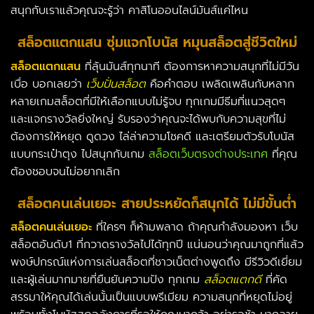
สนุกกับเราแล้วคุณจะรู้ว่า คาสิโนออนไลน์มันส์แค่ไหน
สล็อตแตกแสน ซุ่มแจกโบนัส หมุนสล็อตสู่ชีวิตใหม่
สล็อตแตกแสน
ที่ลุ้นมันส์ทุกนาที ต้องการหาความสนุกที่ไม่มีวัน
เบื่อ บอกเลยว่า
เว็บปั่นสล็อต
คือคำตอบ เพลิดเพลินกับหลาก
หลายเกมสล็อตที่มีให้เลือกแบบไม่รู้จบ ทุกเกมมีธีมที่แนวสุดๆ
และแจกรางวัลยิ่งใหญ่ รับรองว่าคุณจะได้พบกับความสุขที่ไม่
ต้องการให้หยุด ดูดวง ไล่ล่าความโชคดี และเตรียมตัวรับโบนัส
แบบกระเป๋าตุง ไปสนุกกับเกม
สล็อตเว็บตรงต่างประเทศ
ที่คุณ
ต้องชอบจนไม่อยากเลิก
สล็อตคนเล่นเยอะ สายประหยัดก็สนุกได้ ไม่มีขั้นต่ำ
สล็อตคนเล่นเยอะ
ที่ใครๆ ก็ห้ามพลาด ถ้าคุณกำลังมองหา เว็บ
สล็อตอันดับ1 ที่กวาดรางวัลไปได้ทุกปี แน่นอนว่าคุณมาถูกที่แล้ว
พงษ์ปกรณ์แห่งการเล่นสล็อตที่ชาวเน็ตต่างพูดถึง มีรีวิวดีเยี่ยม
และผู้เล่นมากมายที่ยืนยันความปัง ทุกเกม
สล็อตแตกดี
ที่คัด
สรรมาให้คุณได้เล่นนั้นเป็นแบบพรีเมียม ความสนุกที่หยุดไม่อยู่