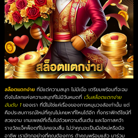
สล็อตแตกง่าย
ที่มีแต่ความสนุก ไม่มีเบื่อ เตรียมพร้อมที่จะจม
ดิ่งในโลกแห่งความสนุกที่ไม่มีวันหมดที่
เว็บสล็อตแตกง่าย
อันดับ 1
ของเรา ที่นี่ไม่ใช่แค่เรื่องของการหมุนวงล้อเท่านั้น แต่
คือประสบการณ์ใหม่ที่คุณไม่เคยหาที่ไหนได้อีก ทั้งกราฟิกดีไซน์ที่
สวยงาม เกมเพลย์ที่เต็มไปด้วยความตื่นเต้น และโอกาสคว้า
รางวัลแจ็คพ็อตที่ไม่เคยจบสิ้น ไม่ว่าคุณจะเป็นมือใหม่หรือมือ
อาชีพ เรามีทุกอย่างที่คุณต้องการ ถ้าคุณพร้อมแล้ว มาร่วม