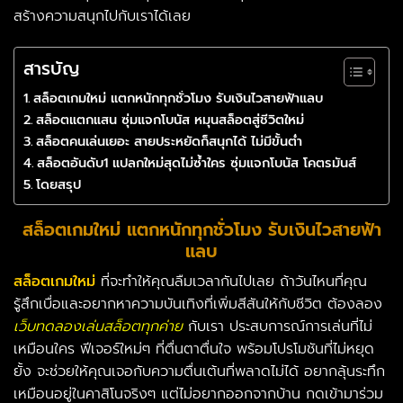
สร้างความสนุกไปกับเราได้เลย
สารบัญ
สล็อตเกมใหม่ แตกหนักทุกชั่วโมง รับเงินไวสายฟ้าแลบ
สล็อตแตกแสน ซุ่มแจกโบนัส หมุนสล็อตสู่ชีวิตใหม่
สล็อตคนเล่นเยอะ สายประหยัดก็สนุกได้ ไม่มีขั้นต่ำ
สล็อตอันดับ1 แปลกใหม่สุดไม่ซ้ำใคร ซุ่มแจกโบนัส โคตรมันส์
โดยสรุป
สล็อตเกมใหม่ แตกหนักทุกชั่วโมง รับเงินไวสายฟ้า
แลบ
สล็อตเกมใหม่
ที่จะทำให้คุณลืมเวลากันไปเลย ถ้าวันไหนที่คุณ
รู้สึกเบื่อและอยากหาความบันเทิงที่เพิ่มสีสันให้กับชีวิต ต้องลอง
เว็บทดลองเล่นสล็อตทุกค่าย
กับเรา ประสบการณ์การเล่นที่ไม่
เหมือนใคร ฟีเจอร์ใหม่ๆ ที่ตื่นตาตื่นใจ พร้อมโปรโมชันที่ไม่หยุด
ยั้ง จะช่วยให้คุณเจอกับความตื่นเต้นที่พลาดไม่ได้ อยากลุ้นระทึก
เหมือนอยู่ในคาสิโนจริงๆ แต่ไม่อยากออกจากบ้าน กดเข้ามาร่วม