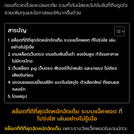
ถอนที่รวดเร็วและปลอดภัย รวมทั้งโบนัสและโปรโมชั่นที่ดึงดูดใจ
ช่วยเพิ่มทุนและโอกาสชนะให้มากขึ้นด้วย
สารบัญ
สล็อตที่ดีที่สุดจัดหนักจัดเต็ม ระบบแจ็คพอต ที่โปร่งใส เล่น
อย่างไม่รู้เบื่อ
เกมสล็อตเว็บตรง เกมเดิมพันขั้นต่ำ ลงเงินสูง กำไรมหาศาล
ไม่มีการโกง
เว็บสล็อต pg เว็บตรง ฟีเจอร์ที่น่าสนใจ และมาแรง ไม่ต้อง
เสียเงินก่อน
แทงบอลแชมเปี้ยนส์ลีก แจกโบนัสจุใจ ตัวเลือกใหม่ ที่คอบอล
หลงรัก
โดยสรุป
สล็อตที่ดีที่สุดจัดหนักจัดเต็ม ระบบแจ็คพอต ที่
โปร่งใส เล่นอย่างไม่รู้เบื่อ
สล็อตที่ดีที่สุดจัดหนักจัดเต็ม
เพราะรางวัลแจ็คพอตในเกมมักจะ