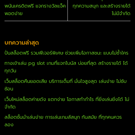
พนันเครดิตฟรี แจกรางวัลแจ็ค
ทุกความสนุก และสร้างรายได้
พอตง่าย
ไม่มีจำกัด
บทความล่าสุด
ปั่นสล็อตฟรี รวมฟีเจอร์พิเศษ ช่วยเพิ่มโอกาสชนะ แบบไม่ซ้ำใคร
ทางเข้าเล่น pg slot เกมที่แจกโบนัส บ่อยที่สุด สร้างรายได้ ได้
ทุกวัน
เว็บสล็อตคืนยอดเสีย บริการเต็มที่ มั่นใจสูงสุด เล่นง่าย ไม่ซับ
ซ้อน
เว็บใหม่สล็อตค่ายดัง แตกง่าย โอกาสทำกำไร ที่ยิ่งเล่นยิ่งได้ ไม่
จำกัด
สล็อตชั้นนำเล่นง่าย การเล่นเกมส์สนุก ทันสมัย ที่ทุกคนควร
ลอง