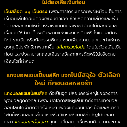
ไม่ต้องเสียเงินก่อน
เว็บสล็อต pg เว็บตรง
เพราะการได้รับเครดิตฟรีเหมือนเป็นการ
เริ่มต้นเล่นโดยไม่ต้องใช้เงินตัวเอง ช่วยลดความเสี่ยงและเพิ่ม
โอกาสลองเกมใหม่ๆ หรือหาเทคนิคเฉพาะตัวโดยไม่ต้องกังวล
เรื่องค่าใช้จ่าย เว็บพนันหลายแห่งแจกเครดิตฟรีทั้งแบบสมัคร
ใหม่ รายวัน หรือกิจกรรมพิเศษ ช่วยเพิ่มความสนุกและทำให้การ
ลงทุนมีประสิทธิภาพมากขึ้น
สล็อตรวมโบนัส
โดยไม่ต้องเสียเงิน
ก่อน และยังสามารถถอนเงินรางวัลจากเครดิตฟรีได้จริงตาม
เงื่อนไขที่กำหนด
โบนัสจุใจ
ตัวเลือก
แทงบอลแชมเปี้ยนส์ลีก แจก
ใหม่ ที่คอบอลหลงรัก
แทงบอลแชมเปี้ยนส์ลีก
ถือเป็นจุดเปลี่ยนครั้งใหญ่ของวงการ
ฟุตบอลยุคดิจิทัล เพราะเปิดโอกาสให้ผู้เล่นเข้าถึงการแทงบอล
ออนไลน์ได้ง่ายกว่าครั้งไหนๆ เพียงแค่มีอินเทอร์เน็ตและสมาร์ท
โฟนก็พร้อมลองเสี่ยงโชคหรือวิเคราะห์แมตช์สำคัญได้ตลอด
เวลา
แทงบอลเต็มเวลา
จุดเด่นที่คอบอลชื่นชอบคือความสะดวก