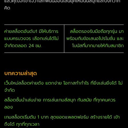
แล้วคุณจะเข้าใจว่าโลกพนันออนไลน์ยุคใหม่นั้นสนุกและปังกว่าที่
คิด
ค่ายสล็อตอันดับ1 มีให้บริการ
สล็อตรองรับมือถือทุกรุ่น มา
แบบครบวงจร เลือกเล่นได้ไม่
พร้อมกับข้อเสนอโปรโมชั่น และ
จำกัดตลอด 24 ชม.
โบนัสที่มากมายให้กับสมาชิก
บทความล่าสุด
เว็บใหม่สล็อตค่ายดัง แตกง่าย โอกาสทำกำไร ที่ยิ่งเล่นยิ่งได้ ไม่
จำกัด
สล็อตชั้นนำเล่นง่าย การเล่นเกมส์สนุก ทันสมัย ที่ทุกคนควร
ลอง
เกมสล็อตเริ่มต้น 1 บาท สุดยอดแพลตฟอร์ม สร้างรายได้ เข้า
ถึงได้ ทุกที่ทุกเวลา