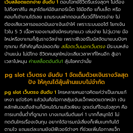
เว็บสล็อตแตกง่าย อันดับ 1
ตอบโจทย์ชีวิตรีบเร่งสุดๆ ไม่ต้อง
ไปถึงคาสิโน สนุกได้แค่มีอินเทอร์เน็ต ใช้มือถือ แท็บเล็ต หรือ
คอมก็เข้าเกมได้เลย แถมระบบฝากถอนเดี๋ยวนี้ก็โคตรง่าย ไม่
ต้องเสียเวลารอแอดมินเอาเงินเข้าให้ เพราะระบบออโต้ โยกเงิน
ไวใน 5 วิ เนื้อหาของเกมยังมีครบทุกแนว เล่นง่าย ไม่วุ่นวาย มือ
ใหม่หรือขาเกมก็ลุ้นรางวัลง่าย เพราะฟีเจอร์โบนัสจัดมาแบบปังๆ
ทุกเกม ที่สำคัญคือปลอดภัย
สล็อตเว็บนอกเว็บตรง
มีระบบหลัง
บ้านแน่น ไม่มีโกง ชีวิตคนยุคใหม่จะเสียเวลาหาที่ไหนอีก สู้เอา
เวลาไปหมุน
ค่ายสล็อตอันดับ1
ลุ้นโชคกว่ามั้ย
pg slot เว็บตรง อันดับ 1 จัดเต็มด้วยเงินรางวัลสุด
ปัง ให้คุณได้ลุ้นล้านแบบไม่จำกัด
pg slot เว็บตรง อันดับ 1
ใครหลายคนอาจคิดแค่ว่าเป็นเกมแก้
เหงา แต่จริงๆ แล้วมันคือโอกาสลุ้นเงินแจ็กพอตแตกหนัก เงิน
หลักพันจนถึงล้านก็มีคนได้มาแล้วเพียบ จุดเด่นที่โดนใจสุดๆ คือ
การเบทขั้นต่ำที่ถูกมาก บางเกมเริ่มต้นแค่ 1 บาทก็สนุกได้ ไม่
กดดันใครเรื่องเงินทุน อยากได้อารมณ์เสี่ยงก็เพิ่มเบทกันได้
ตามใจ แถมแต่ละเกมยังมีฟีเจอร์ต่างๆ ที่ช่วยเพิ่มโอกาสแจ็ก