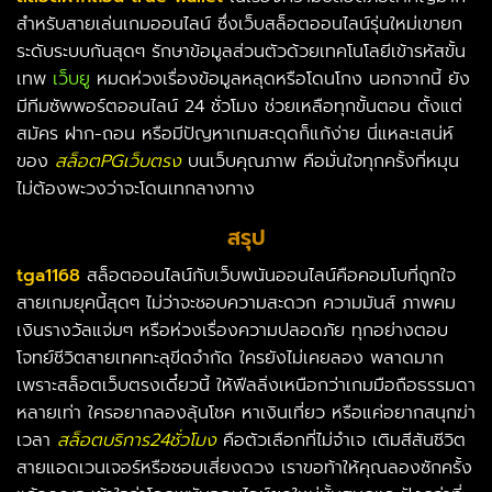
สำหรับสายเล่นเกมออนไลน์ ซึ่งเว็บสล็อตออนไลน์รุ่นใหม่เขายก
ระดับระบบกันสุดๆ รักษาข้อมูลส่วนตัวด้วยเทคโนโลยีเข้ารหัสขั้น
เทพ
เว็บยู
หมดห่วงเรื่องข้อมูลหลุดหรือโดนโกง นอกจากนี้ ยัง
มีทีมซัพพอร์ตออนไลน์ 24 ชั่วโมง ช่วยเหลือทุกขั้นตอน ตั้งแต่
สมัคร ฝาก-ถอน หรือมีปัญหาเกมสะดุดก็แก้ง่าย นี่แหละเสน่ห์
ของ
สล็อตPGเว็บตรง
บนเว็บคุณภาพ คือมั่นใจทุกครั้งที่หมุน
ไม่ต้องพะวงว่าจะโดนเทกลางทาง
สรุป
tga1168
สล็อตออนไลน์กับเว็บพนันออนไลน์คือคอมโบที่ถูกใจ
สายเกมยุคนี้สุดๆ ไม่ว่าจะชอบความสะดวก ความมันส์ ภาพคม
เงินรางวัลแจ่มๆ หรือห่วงเรื่องความปลอดภัย ทุกอย่างตอบ
โจทย์ชีวิตสายเทคทะลุขีดจำกัด ใครยังไม่เคยลอง พลาดมาก
เพราะสล็อตเว็บตรงเดี๋ยวนี้ ให้ฟีลลิ่งเหนือกว่าเกมมือถือธรรมดา
หลายเท่า ใครอยากลองลุ้นโชค หาเงินเที่ยว หรือแค่อยากสนุกฆ่า
เวลา
สล็อตบริการ24ชั่วโมง
คือตัวเลือกที่ไม่จำเจ เติมสีสันชีวิต
สายแอดเวนเจอร์หรือชอบเสี่ยงดวง เราขอท้าให้คุณลองซักครั้ง