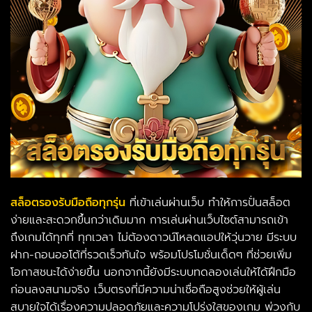
สล็อตรองรับมือถือทุกรุ่น
ที่เข้าเล่นผ่านเว็บ ทำให้การปั่นสล็อต
ง่ายและสะดวกขึ้นกว่าเดิมมาก การเล่นผ่านเว็บไซต์สามารถเข้า
ถึงเกมได้ทุกที่ ทุกเวลา ไม่ต้องดาวน์โหลดแอปให้วุ่นวาย มีระบบ
ฝาก-ถอนออโต้ที่รวดเร็วทันใจ พร้อมโปรโมชั่นเด็ดๆ ที่ช่วยเพิ่ม
โอกาสชนะได้ง่ายขึ้น นอกจากนี้ยังมีระบบทดลองเล่นให้ได้ฝึกมือ
ก่อนลงสนามจริง เว็บตรงที่มีความน่าเชื่อถือสูงช่วยให้ผู้เล่น
สบายใจได้เรื่องความปลอดภัยและความโปร่งใสของเกม พ่วงกับ