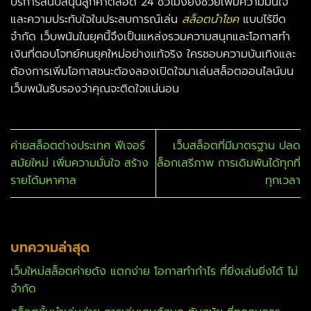
บริการสนับสนุนลูกค้าตลอด 24 ชั่วโมงยิ่งช่วยเพิ่มความมั่นใจ
และความประทับใจในประสบการณ์เล่น
สล็อตนำโชค
แบบไร้ขีด
จำกัด เว็บพนันในยุคนี้จึงเป็นแหล่งรวมความสนุกและโอกาสทำ
เงินที่ตอบโจทย์คนยุคใหม่อย่างแท้จริง ใครชอบความบันเทิงและ
ต้องการเพิ่มโอกาสชนะต้องลองเปิดใจมาเล่นสล็อตออนไลน์บน
เว็บพนันรับรองว่าคุณจะติดใจแน่นอน
ค่ายสล็อตต่างประเทศ ฟีเจอร์
เว็บสล็อตที่มีมาตรฐาน ปลด
สมัยใหม่ เพิ่มความมั่นใจ สร้าง
ล็อกเสรีภาพ การเดิมพันได้ทุกที่
รายได้มหาศาล
ทุกเวลา
บทความล่าสุด
เว็บใหม่สล็อตค่ายดัง แตกง่าย โอกาสทำกำไร ที่ยิ่งเล่นยิ่งได้ ไม่
จำกัด