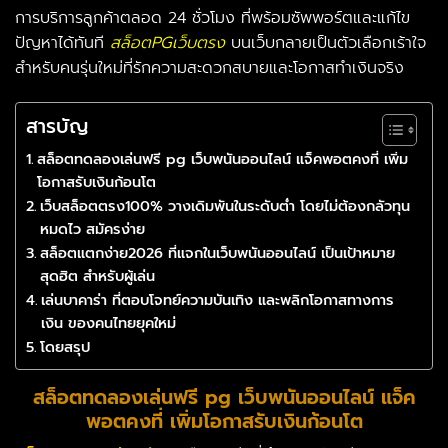
การบริการลูกค้าตลอด 24 ชั่วโมง ที่พร้อมซัพพอร์ตและแก้ไข
ปัญหาได้ทันที
สล็อตPGเว็บตรง
บนเว็บกลายเป็นตัวเลือกเร้าใจ
สำหรับคนรุ่นใหม่ที่รักความสะดวกสบายและโอกาสทำเงินจริง
สารบัญ
สล็อตทดลองเล่นฟรี pg เว็บพนันออนไลน์ แจ็คพอตคงที่ เพิ่ม
โอกาสรับเงินก้อนโต
เว็บสล็อตตรง100% วางเดิมพันในระดับต่ำ โดยไม่ต้องกลัวทุน
หมดไว สมัครง่าย
สล็อตแตกง่าย2026 ที่แจกในเว็บพนันออนไลน์ เป็นเป้าหมาย
สุดฮิต สำหรับผู้เล่น
เล่นบาคาร่า ที่ตอบโจทย์ความบันเทิง และพลิกโอกาสทางการ
เงิน ของคนไทยยุคใหม่
โดยสรุป
สล็อตทดลองเล่นฟรี pg
เว็บพนันออนไลน์ แจ็ค
พอตคงที่ เพิ่มโอกาสรับเงินก้อนโต