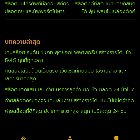
สล็อตบนโทรศัพท์มือถือ เสถียร
สล็อตที่ดีที่สุด เบทน้อยก็สนุก
ปลอดภัย และซัพพอร์ตไม่หาย
ได้ ลุ้นเพลินไม่เปลืองตังค์
บทความล่าสุด
เกมสล็อตเริ่มต้น 1 บาท สุดยอดแพลตฟอร์ม สร้างรายได้ เข้า
ถึงได้ ทุกที่ทุกเวลา
ทดลองเล่นสล็อตเว็บตรง เว็บไซต์ที่ทันสมัย ใช้งานง่าย และ
เสถียรมากที่สุด
สล็อตแตกแสน เล่นง่าย บริการลูกค้า ตอบไว ตลอด 24 ชั่วโมง
ค่ายสล็อตครบวงจร เกมเล่นง่าย สร้างรายได้ แบบไม่มีขีดจำกัด
ค่ายสล็อตที่ดีที่สุด อัตราการแตกสูง สนุก ไม่มีสะดุด 24 ชม.