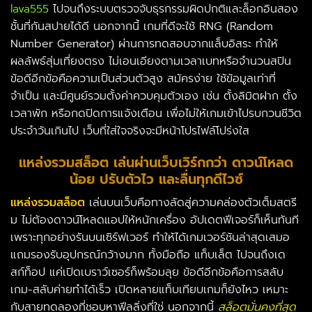
lava555
ไปจนถึงระบบตรวจจับธุรกรรมผิดปกติและล็อกอินสอง
ชั้นที่กันสปายได้ดี นอกจากนี้ เกมที่ดีจะใช้ RNG (Random
Number Generator) ผ่านการทดสอบจากแล็บอิสระ ทำให้
ผลลัพธ์สุ่มเที่ยงตรง ไม่เอนเอียงตามเวลาเบทหรือจำนวนสปิน
ข้อดีอีกข้อคือความเป็นส่วนตัวสูง สมัครง่าย ใช้ข้อมูลเท่าที่
จำเป็น และมีศูนย์รวมตั้งค่าควบคุมตัวเอง เช่น ตั้งลิมิตฝาก ตั้ง
เวลาพัก หรือกดปิดการแจ้งเตือน เพื่อไม่ให้เกมเข้าไปรบกวนชีวิต
ประจำวันเกินไป เว็บที่ใส่ใจจริงจะมีหน้าโปรไฟล์โปร่งใส
แหล่งรวมสล็อต
เล่นผ่านเว็บเวิร์กกว่า ดาวน์โหลด
น้อย ปรับตัวไว และลื่นทุกดีไวซ์
แหล่งรวมสล็อต
เล่นบนเว็บคือทางลัดสู่ความคล่องตัวเต็มสตรี
ม ไม่ต้องดาวน์โหลดแอปให้หนักเครื่อง อัปเดตฟีเจอร์ก็เห็นทันที
เพราะทุกอย่างรันบนเซิร์ฟเวอร์ ทำให้ได้เกมเวอร์ชันล่าสุดเสมอ
แถมรองรับอุปกรณ์กว้างมาก ทั้งมือถือ แท็บเล็ต ไปจนถึงเด
สก์ท็อป แค่เปิดเบราว์เซอร์ก็พร้อมลุย ข้อดีอีกข้อคือการสลับ
เกม-สลับค่ายทำได้เร็ว เปิดหลายแท็บเทียบเกมก็ยังไหว เหมาะ
กับสายทดลองที่ชอบหาฟีลลิ่งที่ใช่ นอกจากนี้
สล็อตมั่นคงที่สุด