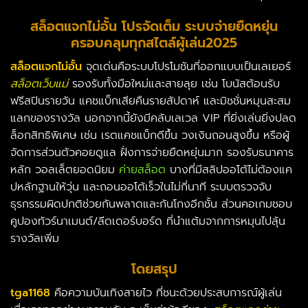
สล็อตแจกไม่อั้น
โปรจัดเต็ม ระบบจ่ายยืดหยุ่น
ครอบคลุมทุกสไตล์ผู้เล่น2025
สล็อตแจกไม่อั้น
จุดเด่นคือระบบโปรโมชันที่ออกแบบเป็นเลเยอร์
สล็อตเว็บแม่
รองรับทั้งมือใหม่และสายลุย เช่น โบนัสต้อนรับ
ฟรีสปินรายวัน แคชแบ็กเสียคืนรายสัปดาห์ และมิชชั่นหมุนสะสม
แลกของรางวัล นอกจากนี้ยังมีคลับเลเวล VIP ที่ยิ่งเล่นยิ่งปลด
ล็อกสิทธิพิเศษ เช่น เรตแคชแบ็กดีขึ้น วงเงินถอนสูงขึ้น หรือผู้
จัดการส่วนตัวคอยดูแล ฝั่งการจ่ายยืดหยุ่นมาก รองรับธนาคาร
หลัก วอลเล็ตยอดนิยม
ค่ายสล็อต
บางที่มีสลิปออโต้ไม่ต้องแค
ปหลักฐานให้วุ่น และถอนออโต้เร็วในไม่กี่นาที ระบบตรวจจับ
ธุรกรรมผิดปกติช่วยกันพลาดและกันโกงอีกชั้น ส่วนคอเกมชอบ
คูปองทัวร์นาเมนต์/ลีดเดอร์บอร์ด ที่นำแต้มจากการหมุนไปลุ้น
รางวัลเพิ่ม
โดยสรุป
tga1168
คือความบันเทิงสายไว ที่ชนะด้วยประสบการณ์ผู้เล่น