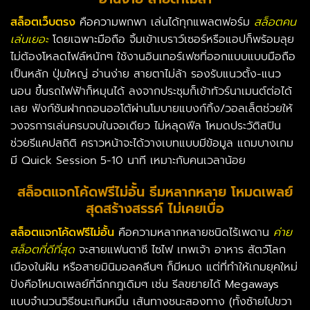
สล็อตเว็บตรง
คือความพกพา เล่นได้ทุกแพลตฟอร์ม
สล็อตคน
เล่นเยอะ
โดยเฉพาะมือถือ จิ้มเข้าเบราว์เซอร์หรือแอปก็พร้อมลุย
ไม่ต้องโหลดไฟล์หนักๆ ใช้งานอินเทอร์เฟซที่ออกแบบแบบมือถือ
เป็นหลัก ปุ่มใหญ่ อ่านง่าย สายตาไม่ล้า รองรับแนวตั้ง-แนว
นอน ขึ้นรถไฟฟ้าก็หมุนได้ ลงจากประชุมก็เข้าทัวร์นาเมนต์ต่อได้
เลย ฟังก์ชันฝากถอนออโต้ผ่านโมบายแบงก์กิ้ง/วอลเล็ตช่วยให้
วงจรการเล่นครบจบในจอเดียว ไม่หลุดฟีล โหมดประวัติสปิน
ช่วยรีแคปสถิติ คราวหน้าจะได้วางเบทแบบมีข้อมูล แถมบางเกม
มี Quick Session 5-10 นาที เหมาะกับคนเวลาน้อย
สล็อตแจกโค้ดฟรีไม่อั้น
ธีมหลากหลาย โหมดเพลย์
สุดสร้างสรรค์ ไม่เคยเบื่อ
สล็อตแจกโค้ดฟรีไม่อั้น
คือความหลากหลายชนิดไร้เพดาน
ค่าย
สล็อตที่ดีที่สุด
จะสายแฟนตาซี ไซไฟ เทพเจ้า อาหาร สัตว์โลก
เมืองในฝัน หรือสายมินิมอลคลีนๆ ก็มีหมด แต่ที่ทำให้เกมยุคใหม่
ปังคือโหมดเพลย์ที่ฉีกกฎเดิมๆ เช่น รีลขยายได้ Megaways
แบบจำนวนวิธีชนะเกินหมื่น เส้นทางชนะสองทาง (ทั้งซ้ายไปขวา