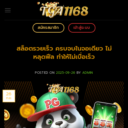
ข้าม
ไป
ยัง
เนื้อหา
สมัครสมาชิก
เข้าสู่ระบบ
สล็อตรวยเร็ว ครบจบในจอเดียว ไม่
หลุดฟีล ทำให้ไม่เบื่อเร็ว
POSTED ON
2025-09-26
BY
ADMIN
26
ก.ย.