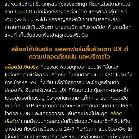
และขวาไปซ้าย) รีลตกหล่น (cascading) ที่ชนะแล้วสัญลักษณ์
หาย
Lava191
เปิดช่องให้รางวัลต่อเนื่อง และฟีเจอร์สุ่มไวลด์
เดิน (walking wild) หรือสัญลักษณ์ขยายเต็มรีลที่เปลี่ยน
สถานการณ์ได้ในพริบตา บางเกมมีภารกิจรายสัปดาห์ ปลดล็อก
แผนที่ เก็บชิ้นส่วนเพื่อเข้าสู่ซูเปอร์ฟรีสปิน
สล็อตได้เงินจริง
แพลตฟอร์มลื่นหัวแตก UX ดี
ความปลอดภัยแน่น และบริการไว
สล็อตได้เงินจริง
คือแพลตฟอร์มถูกออกแบบให้ “ลื่นและ
โปร่งใส” ตั้งแต่ล็อกอินสองชั้น ยืนยันตัวตนแบบ KYC ไปจนถึง
การเข้ารหัส SSL ทั้งเว็บ เพื่อให้ธุรกรรมและข้อมูลส่วนตัว
ปลอดภัย อินเทอร์เฟซเน้น UX ที่คิดมาแล้ว ปุ่มฝาก-ถอน-เช็ก
โปรอยู่ตรงที่ควรอยู่ มีระบบค้นหาเกม+แท็กค่าย แยกหมวดฮิต
ใหม่ ท็อป RTP และความยากง่ายให้เลือกตามอารมณ์ เกมโหลด
ไวด้วย CDN และแคชอัจฉริยะ เล่นต่อเนื่องไม่สะดุด
สล็อต
อันดับ1
แถมมีระบบทดลองเล่นที่ไม่ต้องสมัครสมาชิกก็เริ่มได้ใน
บางส่วน ฝั่งบริการมีแชตสด 24/7 ที่แก้ปัญหาแบบมืออาชีพ ไม่
ใช่บอทตอบวน และหน้าสเตตัสระบบแจ้งล่วงหน้าถ้ามีบำรุงรักษา