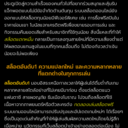
ประตูเปิดสู่ความสำเร็จของคนทั่วไปที่อยากร่วมสนุกและลุ้นรับ
แจ็กพอตแบบไม่มีข้อจำกัดด้านต้นทุน ระบบสล็อตออนไลน์ยัง
ออกแบบให้สล็อตทุนน้อยมีฟีเจอร์พิเศษ เช่น การซื้อฟรีสปินใน
ราคาย่อมเยา โบนัสแจกเครดิตฟรีเพื่อขยายรอบการเล่น และ
กิจกรรมคืนยอดเสียสำหรับสมาชิกที่ใช้ทุนน้อย สิ่งนี้แหละที่ทำให้
สล็อตแตกหมื่น
กลายเป็นการลงทุนสายใหม่ที่มีความเสี่ยงต่ำแต่
ให้ผลตอบแทนสูงในแบบที่ทุกคนเอื้อมถึง ไม่ต้องกังวลว่าเงิน
น้อยจะไม่พอเพียง
สล็อตอันดับ1
ความแปลกใหม่ และความหลากหลาย
ที่แตกต่างในทุกการเล่น
สล็อตอันดับ1
มอบอิสระเหนือกาลเวลาให้ผู้เล่นได้ดื่มด่ำกับเกม
หลากหลายสไตล์อย่างที่ไม่เคยมีมาก่อน ตั้งแต่สล็อตแนว
แฟนตาซี สายผจญภัย ธีมเมืองโบราณ ไปจนถึงสล็อตที่ใช้
เนื้อหาจากภาพยนตร์หรือตัวละครดัง
ทดลองเล่นสล็อตฟรี
ระบบเกมออนไลน์สามารถปรับปรุงและอัปเดตเกมใหม่ๆ ได้เรื่อยๆ
ซึ่งเป็นจุดเด่นสำคัญที่ทำให้ผู้เล่นสัมผัสความสดใหม่โดยไม่รู้สึก
เบื่อหน่าย นวัตกรรมที่เว็บสล็อตนำเข้าอย่างตลอดต่อเนื่อง ไม่