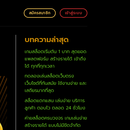
สมัครสมาชิก
เข้าสู่ระบบ
บทความล่าสุด
เกมสล็อตเริ่มต้น 1 บาท สุดยอด
แพลตฟอร์ม สร้างรายได้ เข้าถึง
ได้ ทุกที่ทุกเวลา
ทดลองเล่นสล็อตเว็บตรง
เว็บไซต์ที่ทันสมัย ใช้งานง่าย และ
เสถียรมากที่สุด
สล็อตแตกแสน เล่นง่าย บริการ
ลูกค้า ตอบไว ตลอด 24 ชั่วโมง
ค่ายสล็อตครบวงจร เกมเล่นง่าย
สร้างรายได้ แบบไม่มีขีดจำกัด