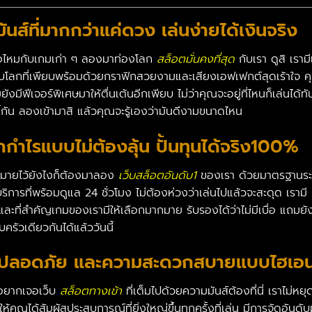
ส์ที่มากกว่าแค่ดวง เล่นง่ายได้เงินจริง
่อไหมกับเกมเก่า ๆ ลองมาท่องโลก
สล็อตมั่นคงที่สุด
กับเรา ดูสิ เราม
ะดับโลกที่เพียบพร้อมด้วยกราฟิกสวยงามและเสียงเอฟเฟกต์สุดเร้าใจ 
ีฟีเจอร์พิเศษมาให้ตื่นเต้นอีกเพียบ ไม่ว่าคุณจะอยู่ที่ไหนก็เล่นได้ทั
้กัน ลองเข้ามาสิ แล้วคุณจะรู้เองว่ามันดีงามขนาดไหน
กกำไรแบบไม่ต้องลุ้น ปั้นทุนได้จริง100%
้าหมายไว้ยังไงก็ต้องมาลอง
เว็บสล็อตอันดับ1
ของเรา ด้วยมาตรฐานระ
ารที่พร้อมดูแล 24 ชั่วโมง ไม่ต้องห่วงว่าเล่นไปแล้วจะสะดุด เรามี
 และที่สำคัญเกมของเรามีให้เลือกมากมาย รับรองได้ว่าไม่มีเบื่อ แถมยัง
รัวเดียวกันได้แล้ววันนี้
วามปลอดภัย และความสะดวกสบายแบบไฮเอน
รอยากเจอเว็บ
สล็อตทางเข้า
ที่เต็มไปด้วยความมันส์ต้องที่นี่ เราไม่หยุ
ุณได้สัมผัสประสบการณ์ที่ยิ่งใหญ่ขึ้นทุกครั้งที่เล่น มีการจัดอันดับผ