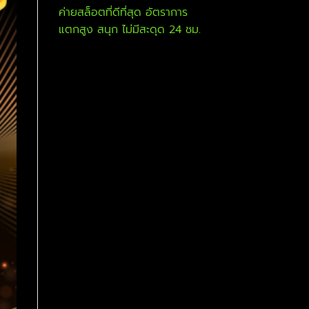
ค่ายสล็อตที่ดีที่สุด อัตราการ
แตกสูง สนุก ไม่มีสะดุด 24 ชม.