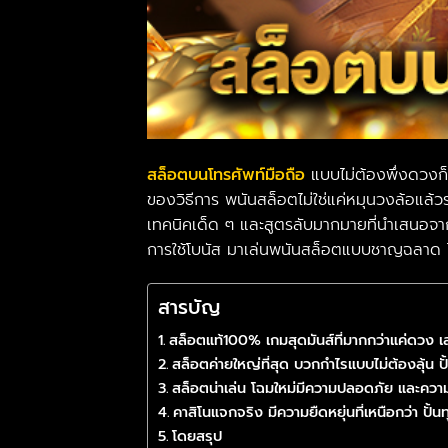
สล็อตบนโทรศัพท์มือถือ
แบบไม่ต้องพึ่งดวงก็
ของวิธีการ พนันสล็อตไม่ใช่แค่หมุนวงล้อแล้ว
เทคนิคเด็ด ๆ และสูตรลับมากมายที่นำเสนอจากเ
การใช้โบนัส มาเล่นพนันสล็อตแบบชาญฉลาด ไม
สารบัญ
สล็อตแท้100% เกมสุดมันส์ที่มากกว่าแค่ดวง เล่
สล็อตค่ายใหญ่ที่สุด บวกกำไรแบบไม่ต้องลุ้น ป
สล็อตน่าเล่น โฉมใหม่มีความปลอดภัย และค
คาสิโนแจกจริง มีความยืดหยุ่นที่เหนือกว่า ปั้นท
โดยสรุป