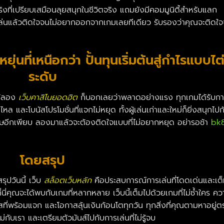
งที่เปรียบเสมือนลุยสนุกในชีวิตจริง แถมยังมีคอมมูนิตี้สำหรับแลก
 เล่นแล้วติดใจจนไม่อยากออกจากเกมเลยทีเดียว รับรองว่าคุณจะติดใ
่นที่เหนือกว่า ปั้นทุนเริ่มต้นสู่กำไรแบบไต
ระดับ
ได้ลอง
เว็บคาสิโนยอดฮิต
ก็บอกเลยว่าพลาดอย่างแรง ทุกเกมได้รับก
หล และโบนัสโปรโมชั่นที่แจกไม่หยุด ทั้งผู้เล่นเก่าและใหม่ก็ยิ่งสนุกไปก
ษอีกเพียบ ลองมาแล้วจะต้องติดใจแบบที่ไม่อยากหยุด อย่ารอช้า
bk
โดยสรุป
ุปวันนี้ เว็บ
สล็อตเว็บหลัก
คือประสบการณ์การเล่นที่โดดเด่นและเต
ี่นี่คุณจะได้พบกับเกมที่หลากหลาย เว็บนี้เต็มไปด้วยเกมที่ไม่ซ้ำใคร ค
ัสที่พร้อมแจก และโอกาสลุ้นเงินก้อนโตทุกวัน ทุกสิ่งที่คุณตามหาอยู่
ับเรา และเตรียมตัวมันส์ไปกับการเล่นที่ไม่รู้จบ