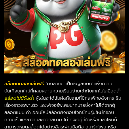
สล็อตทดลองเล่นฟรี
ได้กลายมาเป็นสัญลักษณ์แห่งความ
บันเทิงยุคใหม่ที่ผสมผสานความเรียบง่ายเข้ากับเทคโนโลยีสุดล้ำ
สล็อตไม่มีขั้นต่ำ
ผู้เล่นจะได้สัมผัสกับเกมที่มีกราฟิกอลังการ ธีม
เรื่องราวเฉพาะตัว และฟีเจอร์พิเศษมากมายซึ่งหาไม่ได้จากตู้
สล็อตแบบเก่า ออนไลน์สล็อตยังตอบโจทย์คนรุ่นใหม่ที่ชอบ
ความเร็วและความสะดวกสบาย ไม่ว่าจะอยู่ที่ใดหรือเวลาไหนก็
สามารถหมุนสล็อตได้อย่างอิสระผ่านมือถือ สมาร์ทโฟน หรือ