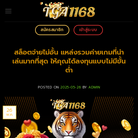
ข้าม
ไป
ยัง
เนื้อหา
สมัครสมาชิก
เข้าสู่ระบบ
สล็อตจ่ายไม่อั้น แหล่งรวมค่ายเกมที่น่า
เล่นมากที่สุด ให้คุณได้ลงทุนแบบไม่มีขั้น
ต่ำ
POSTED ON
2025-05-26
BY
ADMIN
26
พ.ค.