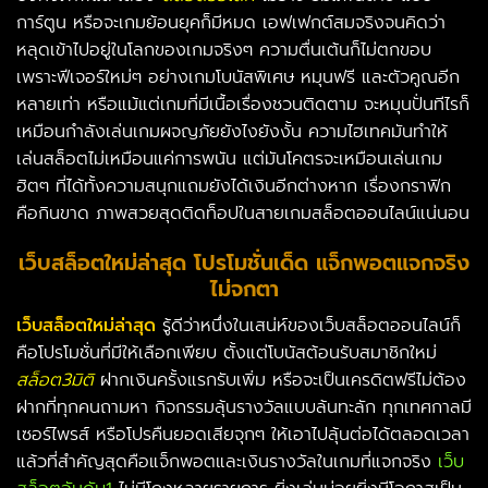
การ์ตูน หรือจะเกมย้อนยุคก็มีหมด เอฟเฟกต์สมจริงจนคิดว่า
หลุดเข้าไปอยู่ในโลกของเกมจริงๆ ความตื่นเต้นก็ไม่ตกขอบ
เพราะฟีเจอร์ใหม่ๆ อย่างเกมโบนัสพิเศษ หมุนฟรี และตัวคูณอีก
หลายเท่า หรือแม้แต่เกมที่มีเนื้อเรื่องชวนติดตาม จะหมุนปั่นทีไรก็
เหมือนกำลังเล่นเกมผจญภัยยังไงยังงั้น ความไฮเทคมันทำให้
เล่นสล็อตไม่เหมือนแค่การพนัน แต่มันโคตรจะเหมือนเล่นเกม
ฮิตๆ ที่ได้ทั้งความสนุกแถมยังได้เงินอีกต่างหาก เรื่องกราฟิก
คือกินขาด ภาพสวยสุดติดท็อปในสายเกมสล็อตออนไลน์แน่นอน
เว็บสล็อตใหม่ล่าสุด โปรโมชั่นเด็ด แจ็กพอตแจกจริง
ไม่จกตา
เว็บสล็อตใหม่ล่าสุด
รู้ดีว่าหนึ่งในเสน่ห์ของเว็บสล็อตออนไลน์ก็
คือโปรโมชั่นที่มีให้เลือกเพียบ ตั้งแต่โบนัสต้อนรับสมาชิกใหม่
สล็อต3มิติ
ฝากเงินครั้งแรกรับเพิ่ม หรือจะเป็นเครดิตฟรีไม่ต้อง
ฝากที่ทุกคนถามหา กิจกรรมลุ้นรางวัลแบบล้นทะลัก ทุกเทศกาลมี
เซอร์ไพรส์ หรือโปรคืนยอดเสียจุกๆ ให้เอาไปลุ้นต่อได้ตลอดเวลา
แล้วที่สำคัญสุดคือแจ็กพอตและเงินรางวัลในเกมที่แจกจริง
เว็บ