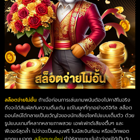
สล็อตจ่ายไม่อั้น
ถ้าเมื่อก่อนการเล่นเกมพนันต้องไปคาสิโนจริง
ถึงจะได้สัมผัสกับความตื่นเต้น แต่ในยุคที่ทุกอย่างดิจิทัล สล็อต
ออนไลน์ได้กลายเป็นขวัญใจของนักเสี่ยงโชคไปแบบเต็มตัว ด้วย
รูปแบบเกมที่หลากหลายภาพสวย เอฟเฟกต์เสียงตึ้บๆ และ
ฟีเจอร์สุดล้ำ ไม่ว่าจะเป็นหมุนฟรี โบนัสเงินก้อน หรือแจ็กพอต
แตกแบบจุกๆ
สล็อตเกมใหม่
ทำให้สายเกมมั่นใจว่าอยู่ได้เป็นวัน