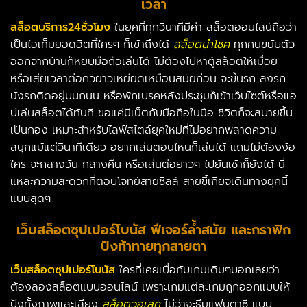
เวลา
สล็อตบริการ24ชั่วโมง
ในยุคที่ทุกวินาทีมีค่า สล็อตออนไลน์ถือว่า
เป็นไอเท็มยอดฮิตที่ใครๆ ก็เข้าถึงได้
สล็อตนำโชค
ทุกคนขยับตัว
ออกจากบ้านก็หยิบมือถือเล่นได้ ไม่ต้องไปหาตู้สล็อตให้เมื่อย
หรือเสียเวลาต่อคิวยาวเหยียดเหมือนสมัยก่อน จะขึ้นรถ ลงรถ
นั่งรถติดอยู่บนถนน หรือพักเบรคหลังประชุมก็เข้าเว็บไซต์หรือแอ
ปเล่นสล็อตได้ทันที ขอแค่มีเน็ตกับมือถือในมือ ชีวิตก็จะสบายขึ้น
เป็นกอง เหมาะสำหรับไลฟ์สไตล์ยุคใหม่ที่ไม่อยากพลาดความ
สนุกแม้แต่วินาทีเดียว อยากเล่นตอนไหนก็เล่นได้ แถมไม่ต้องง้อ
ใคร จะกลางวัน กลางคืน หรือเล่นต่อยาวๆ ไปยันเช้าก็ยังได้ นี่
แหละความสะดวกที่ตอบโจทย์สายชิลล์ สายขี้เกียจเดินทางยุคนี้
แบบสุดๆ
เว็บสล็อตซุปเปอร์โบนัส ฟีเจอร์ล้ำสมัย และกราฟิก
ปังท้าทายทุกสายตา
เว็บสล็อตซุปเปอร์โบนัส
ใครที่เคยเบื่อกับเกมเดิมๆบอกเลยว่า
ต้องลองสล็อตแบบออนไลน์ เพราะเกมแต่ละเกมถูกออกแบบให้
ปังทั้งภาพและเสียง
สล็อตวอเลท
ไม่ว่าจะธีมแฟนตาซี แบบ