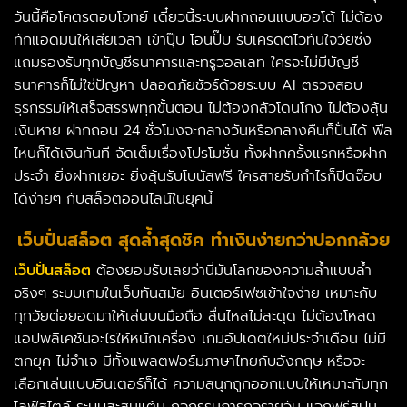
วันนี้คือโคตรตอบโจทย์ เดี๋ยวนี้ระบบฝากถอนแบบออโต้ ไม่ต้อง
ทักแอดมินให้เสียเวลา เข้าปุ๊บ โอนปั๊บ รับเครดิตไวทันใจวัยซิ่ง
แถมรองรับทุกบัญชีธนาคารและทรูวอลเลท ใครจะไม่มีบัญชี
ธนาคารก็ไม่ใช่ปัญหา ปลอดภัยชัวร์ด้วยระบบ AI ตรวจสอบ
ธุรกรรมให้เสร็จสรรพทุกขั้นตอน ไม่ต้องกลัวโดนโกง ไม่ต้องลุ้น
เงินหาย ฝากถอน 24 ชั่วโมงจะกลางวันหรือกลางคืนก็ปั่นได้ ฟีล
ไหนก็ได้เงินทันที จัดเต็มเรื่องโปรโมชั่น ทั้งฝากครั้งแรกหรือฝาก
ประจำ ยิ่งฝากเยอะ ยิ่งลุ้นรับโบนัสฟรี ใครสายรับกำไรก็ปิดจ๊อบ
ได้ง่ายๆ กับสล็อตออนไลน์ในยุคนี้
เว็บปั่นสล็อต สุดล้ำสุดชิค ทำเงินง่ายกว่าปอกกล้วย
เว็บปั่นสล็อต
ต้องยอมรับเลยว่านี่มันโลกของความล้ำแบบล้ำ
จริงๆ ระบบเกมในเว็บทันสมัย อินเตอร์เฟซเข้าใจง่าย เหมาะกับ
ทุกวัยต่อยอดมาให้เล่นบนมือถือ ลื่นไหลไม่สะดุด ไม่ต้องโหลด
แอปพลิเคชันอะไรให้หนักเครื่อง เกมอัปเดตใหม่ประจำเดือน ไม่มี
ตกยุค ไม่จำเจ มีทั้งแพลตฟอร์มภาษาไทยกับอังกฤษ หรือจะ
เลือกเล่นแบบอินเตอร์ก็ได้ ความสนุกถูกออกแบบให้เหมาะกับทุก