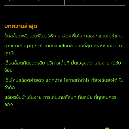
บทความล่าสุด
ปั่นสล็อตฟรี รวมฟีเจอร์พิเศษ ช่วยเพิ่มโอกาสชนะ แบบไม่ซ้ำใคร
ทางเข้าเล่น pg slot เกมที่แจกโบนัส บ่อยที่สุด สร้างรายได้ ได้
ทุกวัน
เว็บสล็อตคืนยอดเสีย บริการเต็มที่ มั่นใจสูงสุด เล่นง่าย ไม่ซับ
ซ้อน
เว็บใหม่สล็อตค่ายดัง แตกง่าย โอกาสทำกำไร ที่ยิ่งเล่นยิ่งได้ ไม่
จำกัด
สล็อตชั้นนำเล่นง่าย การเล่นเกมส์สนุก ทันสมัย ที่ทุกคนควร
ลอง