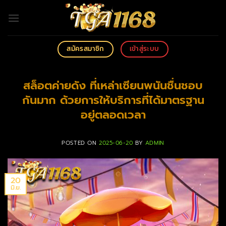
ข้าม
ไป
ยัง
เนื้อหา
สมัครสมาชิก
เข้าสู่ระบบ
สล็อตค่ายดัง ที่เหล่าเซียนพนันชื่นชอบ
กันมาก ด้วยการให้บริการที่ได้มาตรฐาน
อยู่ตลอดเวลา
POSTED ON
2025-06-20
BY
ADMIN
20
มิ.ย.