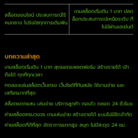
เกมสล็อตเริ่มต้น 1 บาท ปลด
สล็อตออนไลน์ ประสบการณ์ไร้
ล็อกประสบการณ์เหนือระดับ ที่
คนกลาง โปร่งใสทุกการเดิมพัน
ไม่มีผ่านเอเย่นต์
บทความล่าสุด
เกมสล็อตเริ่มต้น 1 บาท สุดยอดแพลตฟอร์ม สร้างรายได้ เข้า
ถึงได้ ทุกที่ทุกเวลา
ทดลองเล่นสล็อตเว็บตรง เว็บไซต์ที่ทันสมัย ใช้งานง่าย และ
เสถียรมากที่สุด
สล็อตแตกแสน เล่นง่าย บริการลูกค้า ตอบไว ตลอด 24 ชั่วโมง
ค่ายสล็อตครบวงจร เกมเล่นง่าย สร้างรายได้ แบบไม่มีขีดจำกัด
ค่ายสล็อตที่ดีที่สุด อัตราการแตกสูง สนุก ไม่มีสะดุด 24 ชม.