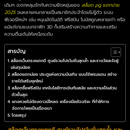
เดิมๆ จะตกหลุมรักกับความยืดหยุ่นของ
สล็อต pg แตกง่าย
2025
จนหลายคนกลายเป็นสมาชิกประจำโดยไม่รู้ตัว ระบบ
ฟีเจอร์ใหม่ๆ เช่น หมุนอัตโนมัติ ฟรีสปิน โบนัสคูณหลายเท่า หรือ
แม้แต่เกมแบบกราฟิก 3D ก็เสริมสร้างความท้าทายและเสริม
ความตื่นเต้นให้เหนือระดับ
สารบัญ
สล็อตเว็บตรงแตกดี ศูนย์รวมโปรโมชั่นสุดล้ำ และรางวัลสะใจผู้
เล่นทุนน้อย
สล็อตแตกบ่อย ประตูแห่งความบันเทิง แบบไร้พรมแดน สร้าง
รายได้เสริมยุคใหม่
สล็อตซื้อฟรีสปิน เทคโนโลยีการเงินทันสมัย และความเป็นส่วน
ตัวขั้นสุด
แทงหวยไม่ต้องดาวน์โหลด เครื่องมืออัจฉริยะ ที่ทำให้การ
จัดการโพยเป็นเรื่องเบา
โดยสรุป
สล็อตเว็บตรงแตกดี
ศูนย์รวมโปรโมชั่นสุดล้ำ และ