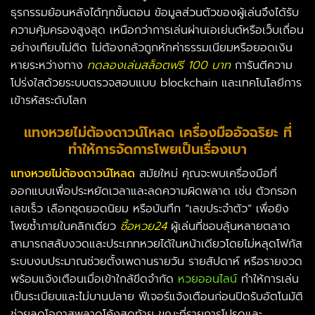
ธุรกรรมย้อนหลังได้ทุกขั้นตอน ข้อมูลส่วนตัวของผู้เล่นจึงได้รับ
ความคุ้มครองสูงสุด เหนือกว่าการเล่นผ่านเอเย่นต์หรือเว็บเถื่อน
อย่างเทียบไม่ติด ไม่ต้องกลัวถูกหักค่าธรรมเนียมหรือยอดเงิน
หายระหว่างทาง
ทดลองเล่นสล็อตฟรี 100 บาท
การันตีความ
โปร่งใสด้วยระบบตรวจสอบแบบ blockchain และเทคโนโลยีการ
เข้ารหัสระดับโลก
แทงหวยไม่ต้องดาวน์โหลด
เครื่องมืออัจฉริยะ ที่
ทำให้การจัดการโพยเป็นเรื่องเบา
แทงหวยไม่ต้องดาวน์โหลด
สมัยใหม่ คุณจะพบเครื่องมือที่
ออกแบบเพื่อประหยัดเวลาและลดความผิดพลาด เช่น ตัวกรอก
เลขเร็ว เลือกชุดยอดนิยม หรือบันทึก “เลขประจำตัว” เพื่อยิง
โพยซ้ำภายในคลิกเดียว
ซื้อหวย24
ผู้เล่นที่ชอบลุ้นหลายตลาด
สามารถสลับงวดและประเภทหวยได้ในหน้าเดียวโดยไม่หลุดโฟกัส
ระบบงบประมาณช่วยตั้งเพดานรายวัน รายสัปดาห์ หรือรายงวด
พร้อมแจ้งเตือนเมื่อเข้าใกล้ขีดจำกัด
หวยออนไลน์
ทำให้การเล่น
เป็นระเบียบและไม่บานปลาย ฟีเจอร์แจ้งเตือนก่อนปิดรับอัตโนมัติ
ช่วยลดโอกาสพลาดโค้งสุดท้าย ขณะที่รายการโปรดและ