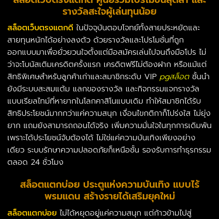
รางวัลสะใจผู้เล่นทุนน้อย
สล็อตเว็บตรงแตกดี
ในปัจจุบันตอบโจทย์ทั้งสายประหยัดและ
สายทุนหนักได้อย่างลงตัว ด้วยรางวัลและโปรโมชั่นที่ถูก
ออกแบบมาเพื่อยั่วยวนใจตั้งแต่มือสมัครเล่นไปจนถึงมือโปร ไม่
ว่าจะโบนัสเติมเครดิตครั้งแรก เครดิตฟรีไม่ต้องฝาก หรือแม้แต่
สิทธิพิเศษสำหรับลูกค้าเก่าและสมาชิกระดับ VIP
pgสล็อต
ชั้นนำ
ยังมีระบบสะสมแต้ม แลกของรางวัล และกิจกรรมแจกรางวัล
แบบเรียลไทม์ที่หายากในโลกคาสิโนแบบเดิม ทำให้สมาชิกได้รับ
สิทธิประโยชน์มากกว่าแค่ความสนุก เงื่อนไขกติกาก็โปร่งใส ไม่ยุ่ง
ยาก แถมยังสามารถถอนได้จริง เพิ่มความมั่นใจในทุกการเดิมพัน
เพราะได้ประโยชน์จับต้องได้ ไม่ใช่แค่ความบันเทิงเพียงอย่าง
เดียว ระบบรักษาความปลอดภัยก็เหนือชั้น รองรับการทำธุรกรรม
ตลอด 24 ชั่วโมง
สล็อตแตกบ่อย
ประตูแห่งความบันเทิง แบบไร้
พรมแดน สร้างรายได้เสริมยุคใหม่
สล็อตแตกบ่อย
ไม่ได้หยุดอยู่แค่ความสนุก แต่ก้าวข้ามไปสู่