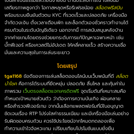
โบนัสที่เป็นธรรมและถอนง่ายขึ้น ด้านประสบการณ์ เซสชันมี
เสถียรภาพสูงกว่า โอกาสหลุดหรือรีเฟรชน้อย
สล็อตฟรีสปิน
พร้อมระบบยืนยันตัวตน KYC ที่รวดเร็วและปลอดภัย เครื่องมือ
จำกัดวงเงิน ตั้งเวลาเตือนพัก และล็อกตัวเองชั่วคราวทำงานได้
ครบถ้วนในระดับบัญชีเดียว นอกจากนี้ การสนับสนุนหลังบ้าน
จากค่ายเกมโดยตรงช่วยยกระดับการแก้ปัญหาเฉพาะหน้า เช่น
บั๊กฟีเจอร์ หรือเควสต์ไม่อัปเดต ให้คลี่คลายเร็ว สร้างความเชื่อ
มั่นและความสุขในการเล่นระยะยาว
โดยสรุป
tga1168
ข้อดีของการเล่นสล็อตออนไลน์บนเว็บพนันที่ดี
สล็อต
นำโชค
คือการได้ระบบที่ยืดหยุ่น ปลอดภัย ลื่นไหล และคุ้มค่าใน
ภาพรวม
เว็บตรงสล็อตแจกเครดิตฟรี
จุดเริ่มต้นที่เหมาะสมคือ
กำหนดเป้าหมายส่วนตัว ว่าต้องการความบันเทิง ผ่อนคลาย
หรือสำรวจฟีเจอร์เกม จากนั้นเลือกแพลตฟอร์มที่มีใบอนุญาต
ชัดเจนเรื่อง RTP โปร่งใสค่าธรรมเนียม และมีเครื่องมือเล่นอย่าง
รับผิดชอบครบถ้วน ควรใช้ประโยชน์จากโหมดทดลองเพื่อ
ทำความเข้าใจจังหวะเกม เปรียบเทียบโปรโมชันแบบยั่งยืน