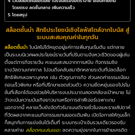
เว็บสล็อตคืนยอดเสีย โปร่งใสเรื่องอัตราจ่าย เชื่อมค่ายเกม
โดยตรง ลดชั้นกลาง เพิ่มความเร็ว
โดยสรุป
สล็อตชั้นนำ
สิทธิประโยชน์เชิงไลฟ์สไตล์จากโบนัส สู่
ระบบสะสมคุณค่าในทุกวัน
สล็อตชั้นนำ
โบนัสไม่ได้หยุดอยู่แค่การเพิ่มทุนเริ่มต้น แต่กลาย
เป็นระบบนิเวศผลประโยชน์รายวันที่ปรับตามจังหวะชีวิตของผู้เล่น
ตั้งแต่ภารกิจรายวัน คะแนนสะสมจากการสปิน กิจกรรมชิง
รางวัลตามเทศกาล ไปจนถึงคลับสมาชิกหลายระดับที่ปลดล็อก
สิทธิพิเศษเฉพาะบุคคล เช่น ตัวคูณภารกิจ ส่วนลดค่าธรรมเนียม
ถอนเร็วพิเศษ หรือที่ปรึกษาแชตส่วนตัว ความยืดหยุ่นของโปรโม
ชั่นที่เลือกได้เองช่วยให้บริหารงบประมาณสอดคล้องเป้าหมาย ไม่
ว่าจะเน้นความบันเทิงยาวนานหรือการล่าฟีเจอร์เฉพาะเกม
นอกจากนี้ หลายเว็บยังจัดทัวร์นาเมนต์รายชั่วโมงและรายสัปดาห์
ที่วัดผลจากคะแนนกิจกรรมแทนยอดเดิมพัน เปิดโอกาสให้ทุนเล็ก
ก็สนุกกับการแข่งขันได้เต็มที่ ระบบกระเป๋าเงินรวมเดียวรองรับ
หลายค่าย
สล็อตคนเล่นเยอะ
ลดความยุ่งยากในการย้ายเครดิต