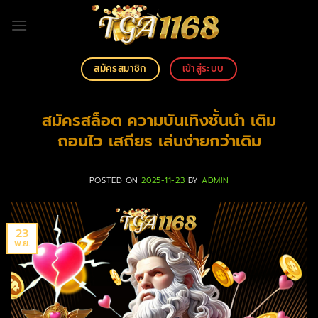
ข้าม
ไป
ยัง
เนื้อหา
สมัครสมาชิก
เข้าสู่ระบบ
สมัครสล็อต ความบันเทิงชั้นนำ เติม
ถอนไว เสถียร เล่นง่ายกว่าเดิม
POSTED ON
2025-11-23
BY
ADMIN
23
พ.ย.