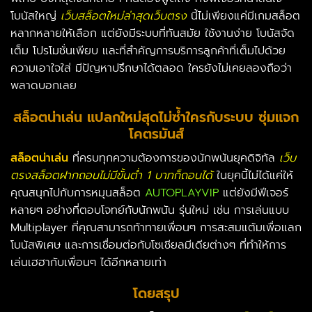
โบนัสใหญ่
เว็บสล็อตใหม่ล่าสุดเว็บตรง
นี้ไม่เพียงแค่มีเกมสล็อต
หลากหลายให้เลือก แต่ยังมีระบบที่ทันสมัย ใช้งานง่าย โบนัสจัด
เต็ม โปรโมชั่นเพียบ และที่สำคัญการบริการลูกค้าที่เต็มไปด้วย
ความเอาใจใส่ มีปัญหาปรึกษาได้ตลอด ใครยังไม่เคยลองถือว่า
พลาดบอกเลย
สล็อตน่าเล่น แปลกใหม่สุดไม่ซ้ำใครกับระบบ ซุ่มแจก
โคตรมันส์
สล็อตน่าเล่น
ที่ครบทุกความต้องการของนักพนันยุคดิจิทัล
เว็บ
ตรงสล็อตฝากถอนไม่มีขั้นต่ํา 1 บาทก็ถอนได้
ในยุคนี้ไม่ได้แค่ให้
คุณสนุกไปกับการหมุนสล็อต
AUTOPLAYVIP
แต่ยังมีฟีเจอร์
หลายๆ อย่างที่ตอบโจทย์กับนักพนัน รุ่นใหม่ เช่น การเล่นแบบ
Multiplayer ที่คุณสามารถท้าทายเพื่อนๆ การสะสมแต้มเพื่อแลก
โบนัสพิเศษ และการเชื่อมต่อกับโซเชียลมีเดียต่างๆ ที่ทำให้การ
เล่นเฮฮากับเพื่อนๆ ได้อีกหลายเท่า
โดยสรุป