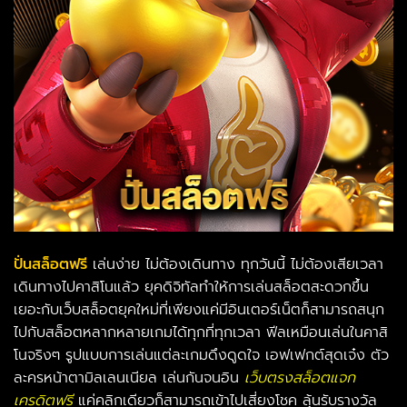
ปั่นสล็อตฟรี
เล่นง่าย ไม่ต้องเดินทาง ทุกวันนี้ ไม่ต้องเสียเวลา
เดินทางไปคาสิโนแล้ว ยุคดิจิทัลทำให้การเล่นสล็อตสะดวกขึ้น
เยอะกับเว็บสล็อตยุคใหม่ที่เพียงแค่มีอินเตอร์เน็ตก็สามารถสนุก
ไปกับสล็อตหลากหลายเกมได้ทุกที่ทุกเวลา ฟีลเหมือนเล่นในคาสิ
โนจริงๆ รูปแบบการเล่นแต่ละเกมดึงดูดใจ เอฟเฟกต์สุดเจ๋ง ตัว
ละครหน้าตามิลเลนเนียล เล่นกันจนอิน
เว็บตรงสล็อตแจก
เครดิตฟรี
แค่คลิกเดียวก็สามารถเข้าไปเสี่ยงโชค ลุ้นรับรางวัล