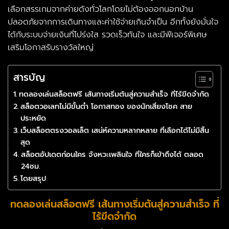
เลือกสรรเกมจากค่ายดังทั่วโลกโดยไม่ต้องออกนอกบ้าน
ปลอดภัยจากการเดินทางและค่าใช้จ่ายเกินจำเป็น อีกทั้งยังมั่นใจ
ได้กับระบบจ่ายเงินที่โปร่งใส รวดเร็วทันใจ และมีฟีเจอร์พิเศษ
เสริมโอกาสรับรางวัลใหญ่
สารบัญ
ทดลองเล่นสล็อตฟรี เส้นทางเริ่มต้นสู่ความสำเร็จ ที่ไร้ขีดจำกัด
สล็อตวอเลทไม่มีขั้นต่ำ โอกาสทอง ของนักเสี่ยงโชค สาย
ประหยัด
เว็บสล็อตตรงวอลเล็ต เสน่ห์ความหลากหลาย ที่เลือกได้ไม่มีสิ้น
สุด
สล็อตอัปเดตก่อนใคร จังหวะเพลินใจ ที่ใครก็เข้าถึงได้ ตลอด
24ชม.
โดยสรุป
ทดลองเล่นสล็อตฟรี
เส้นทางเริ่มต้นสู่ความสำเร็จ ที่
ไร้ขีดจำกัด