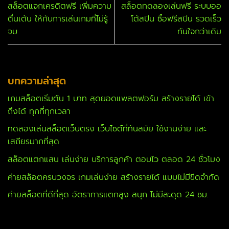
สล็อตแจกเครดิตฟรี เพิ่มความ
สล็อตทดลองเล่นฟรี ระบบออ
ตื่นเต้น ให้กับการเล่นเกมที่ไม่รู้
โต้สปิน ซื้อฟรีสปิน รวดเร็ว
จบ
ทันใจกว่าเดิม
บทความล่าสุด
เกมสล็อตเริ่มต้น 1 บาท สุดยอดแพลตฟอร์ม สร้างรายได้ เข้า
ถึงได้ ทุกที่ทุกเวลา
ทดลองเล่นสล็อตเว็บตรง เว็บไซต์ที่ทันสมัย ใช้งานง่าย และ
เสถียรมากที่สุด
สล็อตแตกแสน เล่นง่าย บริการลูกค้า ตอบไว ตลอด 24 ชั่วโมง
ค่ายสล็อตครบวงจร เกมเล่นง่าย สร้างรายได้ แบบไม่มีขีดจำกัด
ค่ายสล็อตที่ดีที่สุด อัตราการแตกสูง สนุก ไม่มีสะดุด 24 ชม.