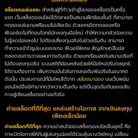
สล็อตคนเล่นเยอะ
สำหรับผู้ที่ก้าวเข้าสู่โลกของสล็อตเป็นครั้ง
แรก เว็บสล็อตออนไลน์ได้กลายเป็นสนามฝึกซ้อมชั้นดี ที่สามารถ
ทดลองเล่นเกมฟรีแบบไม่เสียเงิน ด้วยเครดิตทดลองหรือ
ฟีเจอร์เดโม่ที่ตอบโจทย์นักลงทุนมือใหม่ ทำให้ความกลัวต่อความ
ไม่รู้ลดน้อยลงไป ไม่ต้องเสี่ยงทุนจริงในช่วงเริ่มต้น สามารถ
ทำความเข้าใจรูปแบบของเกม ฟีเจอร์พิเศษ สัญลักษณ์โบนัส
ตลอดจนการวางแผนการเดินเงิน ด้วยบทเรียนสดในสนามจริงที่
ไม่ต้องลงทุนจริง ระบบสถิติย้อนหลังช่วยให้มือใหม่ปรับกลยุทธ์
ได้ตามต้องการ เพิ่มความมั่นใจในการลงเดิมพันจริงในอนาคต
ดังนั้น ประสบการณ์ที่มือใหม่ได้จาก
สล็อตมาจอง
บนเว็บพนัน
ออนไลน์จึงมีค่ามากกว่าความตื่นเต้น แต่เป็นจุดเริ่มต้นของเส้น
ทางสู่เซียนสล็อตอย่างแท้จริง
ค่ายสล็อตที่ดีที่สุด
แหล่งสร้างโอกาส จากเงินลงทุน
เพียงเล็กน้อย
ค่ายสล็อตที่ดีที่สุด
ความน่าสนใจของสล็อตออนไลน์ในยุคนี้ คือ
การเปิดโอกาสให้กับผู้เล่นทุนน้อยได้ร่วมลุ้นรางวัลใหญ่ เปลี่ยน