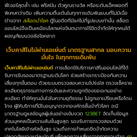
ฟีเจอร์สุดล้ำ เช่น ฟรีสปิน ตัวคูณรางวัล หรือระดับแจ็คพอตที่
พิเศษกว่าเดิม เพิ่มความตื่นเต้นในทุกการเดิมพันแบบที่ไม่มีเบื่อ
ต่างจาก
สล็อตนำโชค
ตู้ในอดีตที่มีแค่ไม่กี่รูปแบบเท่านั้น สล็อต
ออนไลน์จึงเป็นเหมือนโลกแห่งจินตนาการไร้ขีดจำกัดให้ทุกคนได้
ผจญภัยบนวงล้อโชคลาภ
เว็บคาสิโนไม่ผ่านเอเย่นต์
มาตรฐานสากล มอบความ
มั่นใจ ในทุกการเดิมพัน
เว็บคาสิโนไม่ผ่านเอเย่นต์
การเลือกใช้บริการคาสิโนออนไลน์ที่ได้
รับการรับรองมาตรฐานระดับโลก ช่วยสร้างเกราะป้องกันความ
เสี่ยงทุกขั้นตอน ด้วยระบบตรวจสอบความโปร่งใส ตรวจเช็คราย
ละเอียดธุรกรรมทางการเงินและความถูกต้องของเกมอย่าง
ละเอียด ทำให้คุณมั่นใจในความยุติธรรม ไม่ถูกเอาเปรียบหรือโดน
โกง ผู้ให้บริการที่มีใบอนุญาตจากองค์กรชั้นนำทั่วโลก จะมี
มาตรฐานดูแลข้อมูลผู้เล่นอย่างเข้มงวด
123BET
จัดเก็บข้อมูล
ส่วนบุคคลเป็นความลับขั้นสูงสุด รองรับการตรวจสอบด้วย
เทคโนโลยีเข้ารหัสขั้นสูง รวมถึงการกำหนดขีดจำกัดความ
ปลอดภัยของแต่ละบัญชี เพื่อลดความเสี่ยงจากการแอบอ้าง
คา