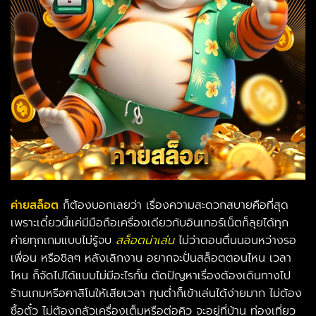
ค่ายสล็อต
ก็ต้องบอกเลยว่า เรื่องความสะดวกสบายคือที่สุด
เพราะเดี๋ยวนี้แค่มีมือถือเครื่องเดียวกับอินเทอร์เน็ตก็ลุยได้ทุก
ค่ายทุกเกมแบบไม่รู้จบ
สล็อตน่าเล่น
ไม่ว่าตอนตื่นนอนหว่างรอ
เพื่อน หรือชิลๆ หลังเลิกงาน อยากจะปั่นสล็อตตอนไหน เวลา
ไหน ก็จัดไปได้แบบไม่มีอะไรกั้น ตัดปัญหาเรื่องต้องเดินทางไป
ร้านเกมหรือคาสิโนให้เสียเวลา ทุนต่ำก็เข้าเล่นได้ง่ายมาก ไม่ต้อง
ซื้อตั๋ว ไม่ต้องกลัวเครื่องเต็มหรือต่อคิว จะอยู่ที่บ้าน ท่องเที่ยว