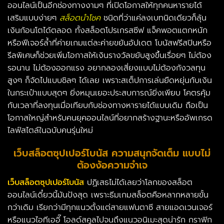
ออนไลน์เป็นอีกช่องทางงามๆ ที่เปิดโอกาสให้ทุกคนหารายได้
เสริมแบบง่ายๆ
สล็อตนำโชค
ชนิดที่ว่าแค่ลงเบทนิดเดียวก็ลุ้น
เงินก้อนโตได้ตลอด ทั้งสล็อตโปรเกรสซีฟ แจ็คพอตแตกหนัก
หรือฟีเจอร์ล้ำที่ค่ายเกมแต่ละค่ายขยันอัปเดต โบนัสฟรีสปินหรือ
รีลพิเศษก็ช่วยเพิ่มโอกาสให้เงินรางวัลขยับสูงขึ้นเรื่อยๆ ไม่ต้อง
รอนาน ไม่ต้องออกแรง อยากลองเสี่ยงแบบไม่ต้องกังวลทุน
สูงๆ ก็จัดไปแบบชิลๆ ได้เลย เพราะสเต็ปการเล่นยืดหยุ่นกับเงิน
ในกระเป๋าแบบสุดๆ ยิ่งหมุนเยอะประสบการณ์ยิ่งเพียบ โคตรคุ้ม
กับเวลาที่ลงทุนเมื่อเทียบกับช่องทางหารายได้แบบเดิม ถือเป็น
โอกาสใหญ่สำหรับคนยุคออนไลน์ที่อยากสร้างฐานะหรืออัพเกรด
ไลฟ์สไตล์ในฉบับคนรุ่นใหม่
เว็บสล็อตซุปเปอร์โบนัส ความสนุกจัดเต็ม แบบไม่
ต้องง้อความจำเจ
เว็บสล็อตซุปเปอร์โบนัส
ปฏิเสธไม่ได้เลยว่าโลกของสล็อต
ออนไลน์เดี๋ยวนี้มันปังสุด เพราะธีมเกมสล็อตคือหลากหลายขั้น
กว่าเดิม เรียกว่ามีทุกแนวตั้งแต่สายแฟนตาซี สายแอดเวนเจอร์
หรือแนวไอทีเออี๊ โอลด์สคูลไปจนถึงแนวอนิเมะสุดน่ารัก กราฟิก