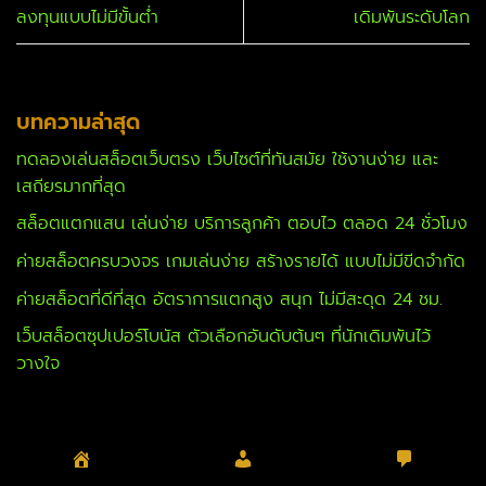
ลงทุนแบบไม่มีขั้นต่ำ
เดิมพันระดับโลก
บทความล่าสุด
ทดลองเล่นสล็อตเว็บตรง เว็บไซต์ที่ทันสมัย ใช้งานง่าย และ
เสถียรมากที่สุด
สล็อตแตกแสน เล่นง่าย บริการลูกค้า ตอบไว ตลอด 24 ชั่วโมง
ค่ายสล็อตครบวงจร เกมเล่นง่าย สร้างรายได้ แบบไม่มีขีดจำกัด
ค่ายสล็อตที่ดีที่สุด อัตราการแตกสูง สนุก ไม่มีสะดุด 24 ชม.
เว็บสล็อตซุปเปอร์โบนัส ตัวเลือกอันดับต้นๆ ที่นักเดิมพันไว้
วางใจ