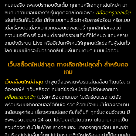
คมสมจริง เพลงประกอบจัดเต็ม ทุกเกมครีเอทลูกเล่นใหม่ๆ มา
ชนกับความชอบของวัยรุ่นยุคดิจิทัลโดยเฉพาะ
สล็อตทรูวอลเล็ต
เล่นทั้งวันก็ไม่มีเบื่อ มีทั้งแบบเกมเร็วสำหรับสายใจร้อน หรือแบบ
เนื้อเรื่องต่อเนื่องเอาใจคนชอบเสพสตอรี่ ทุกคลิกคือเจอแต่
ความเซอร์ไพรส์ จะเล่นเดี่ยวหรือรวมแก๊งค์ก็ได้หมด แถมหลาย
เกมยังมีระบบ Live หรืออีเว้นท์พิเศษให้ทุกคนได้แข่งกับผู้เล่นทั่ว
โลก แบบนี้ใครจะไปอยากกลับไปเล่นเกมเดิมๆ แบบเมื่อก่อน
เว็บสล็อตใหม่ล่าสุด ทางเลือกใหม่สุดล้ำ สำหรับคอ
เกม
เว็บสล็อตใหม่ล่าสุด
ถ้าพูดถึงแพลตฟอร์มเล่นสล็อตที่โดนใจสุด
ต้องยกให้ “เว็บสล็อต” ที่มีแต่ข้อดีเหนือชั้นไปอีกหลายเท่า
สล็อตแตกหนัก
ไม่ใช่แค่เรื่องเกมเยอะ โบนัสร้อนแรง แต่ยัง
พร้อมระบบฝากถอนออโต้ทันใจ รวดเร็วทันใจแบบไม่ต้องรอนาน
เหมือนยุคก่อน เรื่องความปลอดภัยก็เต็มที่ ทุกขั้นตอนชัดเจน มี
ซัพพอร์ตตลอด 24 ชม. ไม่ต้องกลัวโดนโกง นโยบายความเป็น
ส่วนตัวจัดเต็มไม่แพ้ใคร รางวัลเยอะ แจกจริงทุกเดือน และอย่า
ลืมเรื่องโปรโมชั่นเด็ดๆ ไม่ว่าจะสมาชิกใหม่หรือยูสเก่าก็มีความคุ้ม