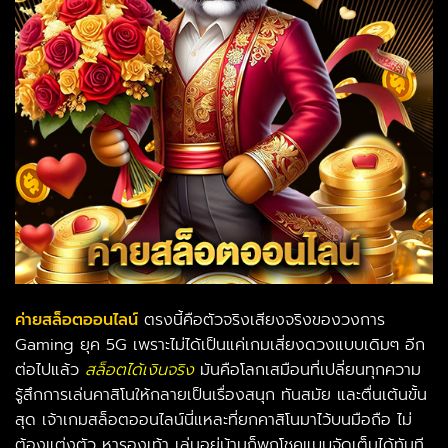
ค่ายสล็อตออนไลน์
ตรงนี้คือตัวจริงเสียงจริงของวงการ
Gaming ยุค 5G เพราะไม่ได้เป็นแค่เกมเสี่ยงดวงแบบเดิมๆ อีก
ต่อไปแล้ว
สล็อตได้เงินจริง
มันคือโลกเสมือนที่เปลี่ยนทุกความ
รู้สึกการเล่นคาสิโนให้กลายเป็นเรื่องสนุก ทันสมัย และตื่นเต้นขั้น
สุด เจ้าเกมสล็อตออนไลน์นี่แหละที่ยกคาสิโนมาไว้บนมือถือ ไม่
ต้องแต่งตัว หารองเท้า เล่นอยู่บ้านก็พกโชคแบบจัดเต็มได้ทันที