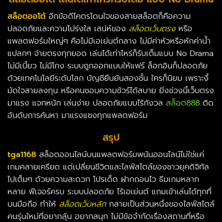
สล็อตออโต้
อีกข้อดีโคตรโดนใจของสายสล็อตก็คือความ
ปลอดภัยและความโปร่งใส เสน่ห์ของ
สล็อตเว็บตรง
หรือ
แพลตฟอร์มใหญ่ๆ คือไม่มีเอเย่นต์กลาง ไม่มีค่าหัวหรือหักค่าน้ำ
แปลกๆ จ่ายตรงทุกยอด เล่นได้เท่าไหร่ก็รับเต็มแบบ No Drama
ไม่มีเบี้ยว ไม่มีโกง ระบบถูกออกแบบให้แฟร์ ล็อกอินก็ปลอดภัย
ด้วยเทคโนโลยีระดับโลก บัญชียืนยันสองชั้น ใครก็นิยม เพราะงี้
มัดใจสายลงทุน หรือคนชอบความชัวร์ได้สบาย ยิ่งช่วงนี้เว็บตรง
มาแรง แจกหนัก เล่นง่าย ปลอดภัยแบบไร้กังวล
สล็อต888
ติด
อันดับการค้นหา มาแรงแซงทุกแพลตฟอร์ม
สรุป
tga1168
สล็อตออนไลน์บนแพลตฟอร์มพนันออนไลน์ไม่ใช่แค่
เกมคลายเครียด แต่เปลี่ยนชีวิตและไลฟ์สไตล์ของชาวยุคดิจิทัล
ไปเต็มๆ ด้วยความสะดวก โปรเด็ด ฝากถอนไว ธีมเกมหลาก
หลาย ฟีเจอร์ครบ ระบบปลอดภัย ไร้เอเย่นต์ แถมเข้าเล่นได้ทุกที่
บนมือถือ ทำให้
สล็อตเว็บหลัก
กลายเป็นส่วนหนึ่งของไลฟ์สไตล์
คนรุ่นใหม่ที่อยากลุ้น อยากสนุก ไม่มีข้อจำกัดเรื่องสถานที่หรือ