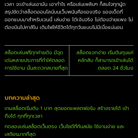
เวลา จะเข้าเล่นเอามัน เอากำไร หรือเล่นเพลินๆ ก็สมใจทุกมู้ด
สรุปชัดว่าสล็อตออนไลน์บนเว็บพนันคือของจริง ของเด็ดที่
ออกแบบมาสำหรับเจนนี้ เล่นง่าย ได้เงินจริง ไม่ต้องจ่ายแพง ไม่
ต้องบินไปคาสิโน เติมไฟให้ชีวิตได้ทุกวันแบบไม่มีเบื่อแน่นอน
สล็อตเล่นฟรีทุกค่ายดัง มีจุด
สล็อตแจกง่าย เริ่มต้นทุนแค่
เด่นหลายประการที่ทำให้ตลอด
หลักสิบ ก็สามารถเข้าเล่นได้
การใช้งาน นั้นสะดวกสบายที่สุด
ตลอด 24 ชั่วโมง
บทความล่าสุด
เกมสล็อตเริ่มต้น 1 บาท สุดยอดแพลตฟอร์ม สร้างรายได้ เข้า
ถึงได้ ทุกที่ทุกเวลา
ทดลองเล่นสล็อตเว็บตรง เว็บไซต์ที่ทันสมัย ใช้งานง่าย และ
เสถียรมากที่สุด