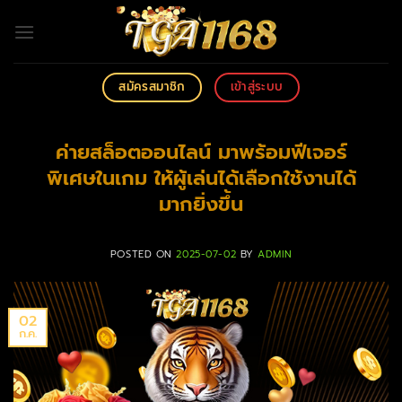
ข้าม
ไป
ยัง
เนื้อหา
สมัครสมาชิก
เข้าสู่ระบบ
ค่ายสล็อตออนไลน์ มาพร้อมฟีเจอร์
พิเศษในเกม ให้ผู้เล่นได้เลือกใช้งานได้
มากยิ่งขึ้น
POSTED ON
2025-07-02
BY
ADMIN
02
ก.ค.