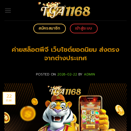
ข้าม
ไป
ยัง
เนื้อหา
สมัครสมาชิก
เข้าสู่ระบบ
ค่ายสล็อตพีจี เว็บไซต์ยอดนิยม ส่งตรง
จากต่างประเทศ
POSTED ON
2026-02-22
BY
ADMIN
22
ก.พ.