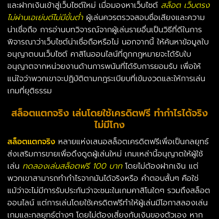
และฝากเงินเข้าสู่เว็บไซต์ใหม่ เมื่อมองหาเว็บไซต์
สล็อต เว็บตรง
ไม่ผ่านเอเย่นต์ไม่มีขั้นต่ำ
ผู้เล่นควรตรวจสอบชื่อเสียงและความ
น่าเชื่อถือ การอ่านบทวิจารณ์จากผู้เล่นรายอื่นเป็นวิธีที่ดีในการ
พิจารณาว่าเว็บไซต์น่าเชื่อถือหรือไม่ นอกจากนี้ ให้ค้นหาข้อมูลใบ
อนุญาตบนเว็บไซต์ คาสิโนออนไลน์ที่ถูกกฎหมายจะได้รับใบ
อนุญาตจากหน่วยงานด้านการพนันที่ได้รับการยอมรับ เพื่อให้
แน่ใจว่าพวกเขาจะปฏิบัติตามกฎระเบียบที่เข้มงวดและให้การเล่น
เกมที่ยุติธรรม
สล็อตแตกจริง เล่นโดยใช้เครดิตฟรี
ทำกำไรได้จริง
ไม่มีโกง
สล็อตแตกจริง
หลายแห่งเสนอสล็อตเครดิตฟรีเพื่อเป็นกลยุทธ์
ส่งเสริมการขายเพื่อดึงดูดผู้เล่นใหม่ เกมเหล่านี้อนุญาตให้ผู้ใช้
เล่น
ทดลองเล่นสล็อตฟรี 100 บาท
โดยไม่ต้องฝากเงิน แต่
พวกเขาสามารถทำกำไรจากมันได้จริงหรือ คำตอบสั้นๆ คือใช่
แม้ว่าจะไม่มีการรับประกันว่าจะชนะในเกมคาสิโนใดๆ รวมถึงสล็อต
ออนไลน์ แต่การเล่นโดยใช้เครดิตฟรีทำให้ผู้เล่นมีโอกาสลองเล่น
เกมและกลยุทธ์ต่างๆ โดยไม่ต้องเสี่ยงกับเงินของตัวเอง หาก