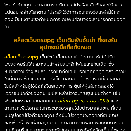
โชคเข้าข้างคุณ คุณสามารถเดินออกไปพร้อมกับชัยชนะได้อย่าง
แน่นอน อย่างไรก็ตาม โปรดจำไว้ว่าการชนะรางวัลเหล่านี้มักจะ
ต้องเป็นไปตามข้อกำหนดการเดิมพันก่อนจึงจะสามารถถอนออก
ได้
สล็อตเว็บตรงpg เว็บเดิมพันชั้นนำ
ที่รองรับ
อุปกรณ์มือถือทั้งหมด
สล็อตเว็บตรงpg
เว็บไซต์สล็อตออนไลน์หลายแห่งได้ปรับ
แพลตฟอร์มให้เหมาะสมสำหรับสมาร์ทโฟนและแท็บเล็ต ซึ่ง
หมายความว่าผู้เล่นสามารถเข้าถึงเกมโปรดได้ทุกที่ทุกเวลา ตราบ
ใดที่มีการเชื่อมต่ออินเทอร์เน็ต นอกจากนี้ ไซต์เหล่านี้ยังเสนอ
โบนัสสำหรับผู้ใช้มือถือโดยเฉพาะ กระตุ้นให้ผู้เล่นทดลองใช้
เวอร์ชันมือถือของตน โบนัสเหล่านี้อาจมาในรูปแบบต่างๆ เช่น
ฟรีสปินหรือข้อเสนอคืนเงิน
สล็อต pg แตกง่าย 2026
และ
สามารถเพิ่มโอกาสในการชนะของคุณได้อย่างมากในขณะที่เล่น
บนอุปกรณ์มือถือของคุณ ดังนั้นไม่ว่าคุณจะต่อคิวที่ร้านขาย
ของชำหรือพักผ่อนอยู่ที่บ้าน คุณสามารถเพลิดเพลินกับการเล่น
เกมที่ราบรื่นและอาจชนะรางวัลใหญ่บนโทรศัพท์หรือแท็บเล็ตของ