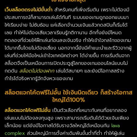
เว็บสล็อตตรงไม่มีขั้นต่ำ
สำหรับคนที่เพิ่งเริ่มต้น เพราะไม่ต้องมี
ประสบการณ์ก็สามารถเล่นได้ทันที ระบบของเกมถูกออกแบบมา
ให้เรียบง่าย ไม่ซับซ้อน แค่เลือกจำนวนเงินแล้วกดสปินก็เริ่มได้
เลย ทำให้ไม่ต้องเสียเวลาเรียนรู้กติกานาน อีกทั้งยังมีโหมด
ทดลองที่ช่วยให้ฝึกเล่นก่อนลงเงินจริง ทำให้เข้าใจกลไกของเกม
ได้มากขึ้นโดยไม่ต้องเสี่ยง นอกจากนี้ยังมีคำแนะนำและรีวิวจากผู้
เล่นที่ช่วยให้มือใหม่เข้าใจเทคนิคต่างๆ ได้ง่ายขึ้น การเริ่มต้นจาก
สล็อตจึงเป็นเหมือนการเปิดประตูสู่โลกของเกมออนไลน์แบบไม่
กดดัน
สล็อตไม่ต้องฝาก
เล่นได้สบายๆ และยังมีโอกาสสร้าง
กำไรได้จริงหากรู้จักจังหวะของเกม
สล็อตแจกโค้ดฟรีไม่อั้น
ใช้เงินนิดเดียว ก็สร้างโอกาส
ใหญ่ได้100%
สล็อตแจกโค้ดฟรีไม่อั้น
เป็นตัวเลือกที่เหมาะกับคนที่อยากลอง
เล่นแบบไม่ต้องลงทุนสูง เพราะสามารถเริ่มต้นได้ด้วยเงินเพียง
เล็กน้อย แต่ยังมีโอกาสได้รับรางวัลใหญ่ได้เหมือนกัน
lava
complex
ส่วนใหญ่มีการตั้งค่าเดิมพันขั้นต่ำที่ต่ำ ทำให้ผู้เล่น