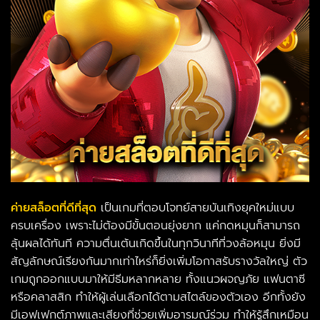
ค่ายสล็อตที่ดีที่สุด
เป็นเกมที่ตอบโจทย์สายบันเทิงยุคใหม่แบบ
ครบเครื่อง เพราะไม่ต้องมีขั้นตอนยุ่งยาก แค่กดหมุนก็สามารถ
ลุ้นผลได้ทันที ความตื่นเต้นเกิดขึ้นในทุกวินาทีที่วงล้อหมุน ยิ่งมี
สัญลักษณ์เรียงกันมากเท่าไหร่ก็ยิ่งเพิ่มโอกาสรับรางวัลใหญ่ ตัว
เกมถูกออกแบบมาให้มีธีมหลากหลาย ทั้งแนวผจญภัย แฟนตาซี
หรือคลาสสิก ทำให้ผู้เล่นเลือกได้ตามสไตล์ของตัวเอง อีกทั้งยัง
มีเอฟเฟกต์ภาพและเสียงที่ช่วยเพิ่มอารมณ์ร่วม ทำให้รู้สึกเหมือน