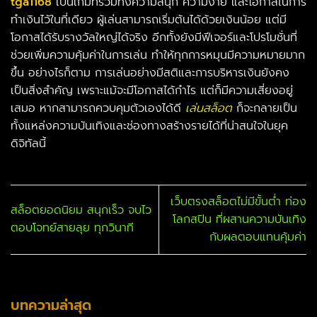
tga1168
เป็นเกมที่รวมทั้งความสนุก ความง่าย และโอกาสในการ
ทำเงินไว้ในที่เดียว ผู้เล่นสามารถเริ่มต้นได้ด้วยเงินน้อย แต่มี
โอกาสได้รับรางวัลใหญ่ได้จริง อีกทั้งยังมีฟีเจอร์และโปรโมชั่นที่
ช่วยเพิ่มความคุ้มค่าในการเล่น ทำให้ทุกการหมุนมีความหมายมาก
ขึ้น อย่างไรก็ตาม การเล่นอย่างมีสติและการบริหารเงินยังคง
เป็นสิ่งสำคัญ เพราะแม้จะมีโอกาสได้กำไร แต่ก็มีความเสี่ยงอยู่
เสมอ หากสามารถควบคุมตัวเองได้ดี
เล่นสล็อต
ก็จะกลายเป็น
ทั้งแหล่งความบันเทิงและช่องทางสร้างรายได้ที่น่าสนใจในยุค
ดิจิทัลนี้
เว็บตรงสล็อตไม่มีขั้นต่ำ ท่อง
สล็อตยอดนิยม สนุกเร็ว จบไว
โลกสปิน ที่ผสานความบันเทิง
ตอบโจทย์สายลุย ทุกวินาที
กับผลตอบแทนคุ้มค่า
บทความล่าสุด