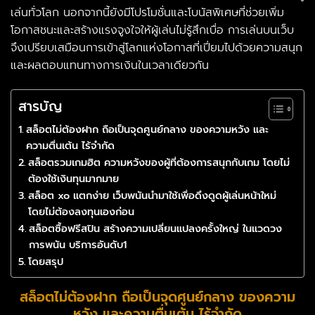
เล่นทั่วโลก นอกจากนี้ยังมีโปรโมชั่นและโบนัสพิเศษที่ช่วยเพิ่ม
โอกาสชนะและสร้างแรงจูงใจให้ผู้เล่นไม่รู้สึกเบื่อ การเล่นบนเว็บ
จึงเปรียบเสมือนการเข้าสู่โลกแห่งโอกาสที่เปี่ยมไปด้วยความสนุก
และผลตอบแทนทางการเงินในเวลาเดียวกัน
สารบัญ
สล็อตไม่ต้องฝาก ถือเป็นจุดศูนย์กลาง ของความหวัง และ
ความตื่นเต้น ไร้จำกัด
สล็อตรวมเกมฮิต ความหวังของผู้ที่ต้องการสนุกกับเกม โดยไม่
ต้องใช้เงินทุนมากมาย
สล็อต xo แตกง่าย เว็บพนันนำมาใช้เพื่อดึงดูดผู้เล่นหน้าใหม่
โดยไม่ต้องลงทุนเองก่อน
สล็อตซื้อฟรีสปิน สร้างความเปลี่ยนแปลงครั้งใหญ่ ในแวดวง
การพนัน บริการอันดับ1
โดยสรุป
สล็อตไม่ต้องฝาก
ถือเป็นจุดศูนย์กลาง ของความ
หวัง และความตื่นเต้น ไร้จำกัด