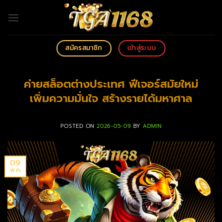
ข้าม
ไป
ยัง
เนื้อหา
สมัครสมาชิก
เข้าสู่ระบบ
ค่ายสล็อตต่างประเทศ ฟีเจอร์สมัยใหม่
เพิ่มความมั่นใจ สร้างรายได้มหาศาล
POSTED ON
2026-05-09
BY
ADMIN
09
พ.ค.